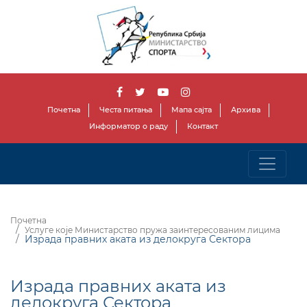
Почетна
Честа питања
Мапа сајта
Архива
Информатор о раду
Контакт
Почетна
Услуге које Министарство пружа заинтересованим лицима
Израда правних аката из делокруга Сектора
Израда правних аката из
делокруга Сектора