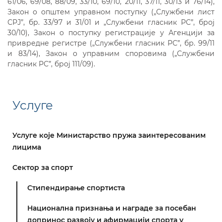
61/06, 69/08, 88/09, 33/10, 69/10, 20/11, 37/11, 30/13 и 76/14),
Закон о општем управном поступку („Службени лист
СРЈ”, бр. 33/97 и 31/01 и „Службени гласник РС”, број
30/10), Закон о поступку регистрације у Агенцији за
привредне регистре („Службени гласник РС”, бр. 99/11
и 83/14), Закон о управним споровима („Службени
гласник РС”, број 111/09).
Услуге
Услуге које Министарство пружа заинтересованим
лицима
Сектор за спорт
Стипендирање спортиста
Национална признања и награде за посебан
допринос развоју и афирмацији спорта у