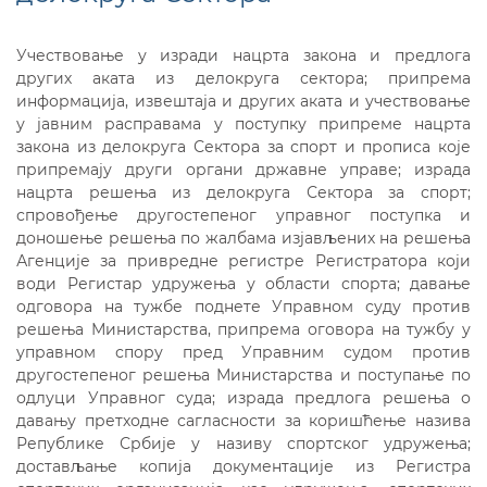
Учествовање у изради нацрта закона и предлога
других аката из делокруга сектора; припрема
информација, извештаја и других аката и учествовање
у јавним расправама у поступку припреме нацрта
закона из делокруга Сектора за спорт и прописа које
припремају други органи државне управе; израда
нацрта решења из делокруга Сектора за спорт;
спровођење другостепеног управног поступка и
доношење решења по жалбама изјављених на решења
Агенције за привредне регистре Регистратора који
води Регистар удружења у области спорта; давање
одговора на тужбе поднете Управном суду против
решења Министарства, припрема оговора на тужбу у
управном спору пред Управним судом против
другостепеног решења Министарства и поступање по
одлуци Управног суда; израда предлога решења о
давању претходне сагласности за коришћење назива
Републике Србије у називу спортског удружења;
достављање копија документације из Регистра