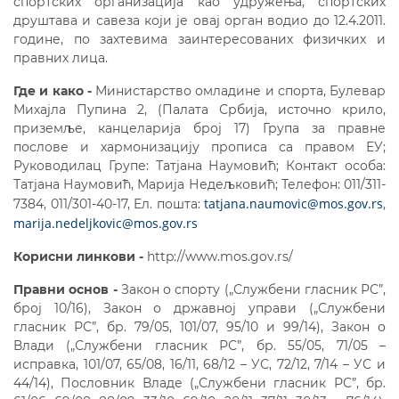
спортских организација као удружења, спортских
друштава и савеза који је овај орган водио до 12.4.2011.
године, по захтевима заинтересованих физичких и
правних лица.
Где и како -
Министарство омладине и спорта, Булевар
Михајла Пупина 2, (Палата Србија, источно крило,
приземље, канцеларија број 17) Група за правне
послове и хармонизацију прописа са правом ЕУ;
Руководилац Групе: Татјана Наумовић; Контакт особа:
Татјана Наумовић, Марија Недељковић; Телефон: 011/311-
tatjana.naumovic@mos.gov.rs
7384, 011/301-40-17, Eл. пошта:
,
marija.nedeljkovic@mos.gov.rs
Корисни линкови -
http://www.mos.gov.rs/
Правни основ -
Закон о спорту („Службени гласник РС”,
број 10/16), Закон о државној управи („Службени
гласник РС”, бр. 79/05, 101/07, 95/10 и 99/14), Закон о
Влади („Службени гласник РС”, бр. 55/05, 71/05 –
исправка, 101/07, 65/08, 16/11, 68/12 – УС, 72/12, 7/14 – УС и
44/14), Пословник Владе („Службени гласник РС”, бр.