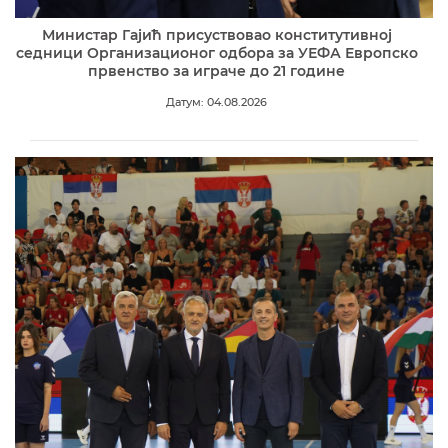
Министар Гајић присуствовао конститутивној
седници Организационог одбора за УЕФА Европско
првенство за играче до 21 године
Датум: 04.08.2026