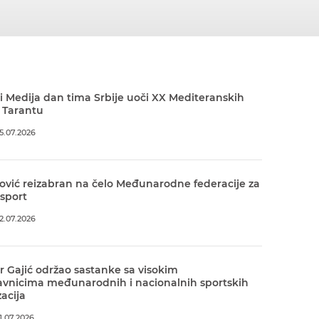
 Medija dan tima Srbije uoči XX Mediteranskih
 Tarantu
5.07.2026
ović reizabran na čelo Međunarodne federacije za
 sport
2.07.2026
r Gajić održao sastanke sa visokim
avnicima međunarodnih i nacionalnih sportskih
acija
.07.2026