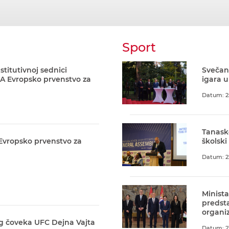
Sport
stitutivnoj sednici
Svečani
A Evropsko prvenstvo za
igara u
Datum: 2
Tanask
 Evropsko prvenstvo za
školski
Datum: 2
Minista
predst
organiz
g čoveka UFC Dejna Vajta
Datum: 21