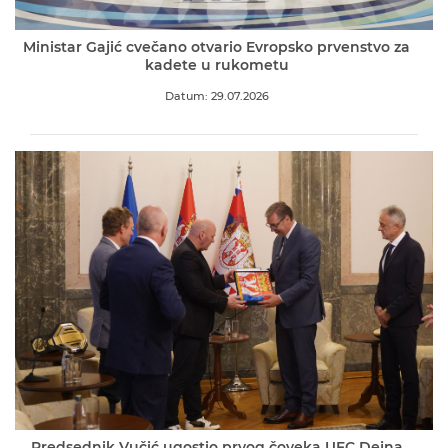
Ministar Gajić cvečano otvario Evropsko prvenstvo za
kadete u rukometu
Datum: 29.07.2026
Predsednik Vučić ugostio prvog čoveka UFC Dejna