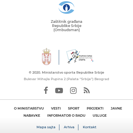
Zaštitnik građana
Republike Srbije
(Ombudsman)
© 2020. Ministarstvo sporta Republike Srbije
Bulevar Mihajla Pupina 2 (Palata “Srbija”) Beograd
O MINISTARSTVU
VESTI
SPORT
PROJEKTI
JAVNE
NABAVKE
INFORMATOR O RADU
USLUGE
Mapa sajta
Arhiva
Kontakt