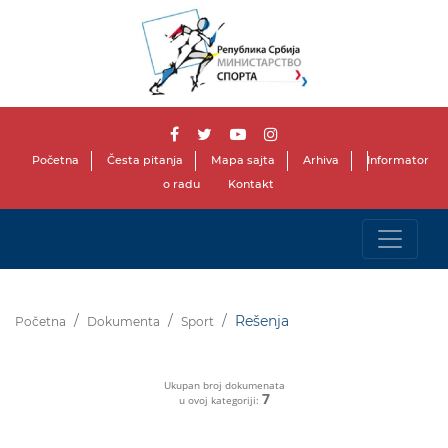
Početna
Česta pitanja
Mapa sajta
Arhiva
Informator
o radu
Kontakt
Rešenja
Početna
Dokumenta
Sport
Ukupan broj dokumenata
7
u ovoj kategoriji: