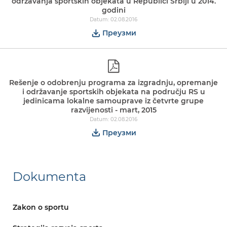
održavanja sportskih objekata u Republici Srbiji u 2014.
godini
Datum: 02.08.2016
Преузми
Rešenje o odobrenju programa za izgradnju, opremanje
i održavanje sportskih objekata na području RS u
jedinicama lokalne samouprave iz četvrte grupe
razvijenosti - mart, 2015
Datum: 02.08.2016
Преузми
Dokumenta
Zakon o sportu