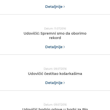
Detaljnije
Datum: 11.07.2016
Udovičić: Spremni smo da oborimo
rekord
Detaljnije
Datum: 09.07.2016
Udovičić čestitao košarkašima
Detaljnije
Datum: 09.07.2016
Udovičić bodrio orlove u borbi za Rio