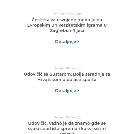
Datum: 26.07.2016
Čestitka za osvojene medalje na
Evropskim univerzitetskim igrama u
Zagrebu i Rijeci
Detaljnije
Datum: 18.07.2016
Udovičić sa Šustarom: Bolja saradnja sa
Hrvatskom u oblasti sporta
Detaljnije
Datum: 15.07.2016
Udovičić: Važno je da znamo gde se
svaki sportista sprema i kakvi su im