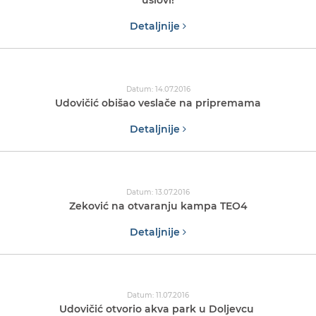
uslovi!
Detaljnije
Datum: 14.07.2016
Udovičić obišao veslače na pripremama
Detaljnije
Datum: 13.07.2016
Zeković na otvaranju kampa TEO4
Detaljnije
Datum: 11.07.2016
Udovičić otvorio akva park u Doljevcu