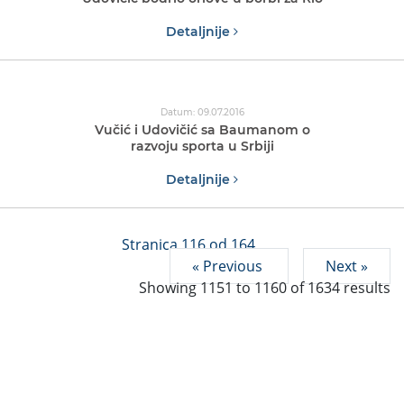
Detaljnije
Datum: 09.07.2016
Vučić i Udovičić sa Baumanom o
razvoju sporta u Srbiji
Detaljnije
Stranica 116 od 164
« Previous
Next »
Showing
1151
to
1160
of
1634
results