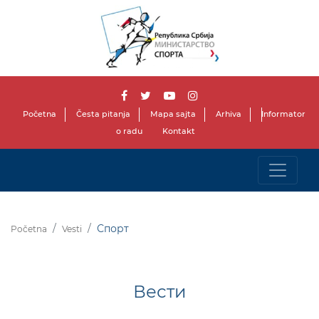
Početna
Česta pitanja
Mapa sajta
Arhiva
Informator
o radu
Kontakt
Спорт
Početna
Vesti
Вести