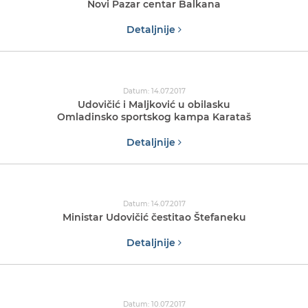
Novi Pazar centar Balkana
Detaljnije
Datum: 14.07.2017
Udovičić i Maljković u obilasku
Omladinsko sportskog kampa Karataš
Detaljnije
Datum: 14.07.2017
Ministar Udovičić čestitao Štefaneku
Detaljnije
Datum: 10.07.2017