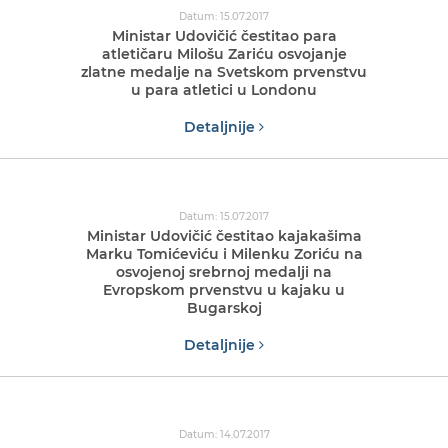
Datum: 15.07.2017
Ministar Udovičić čestitao para
atletičaru Milošu Zariću osvojanje
zlatne medalje na Svetskom prvenstvu
u para atletici u Londonu
Detaljnije
Datum: 15.07.2017
Ministar Udovičić čestitao kajakašima
Marku Tomićeviću i Milenku Zoriću na
osvojenoj srebrnoj medalji na
Evropskom prvenstvu u kajaku u
Bugarskoj
Detaljnije
Datum: 14.07.2017