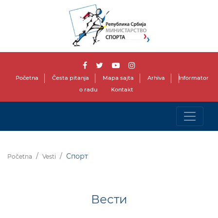
Početna
Česta pitanja
Mapa sajta
Arhiva
Informator
o radu
Kontakt
Спорт
Početna
Vesti
Вести