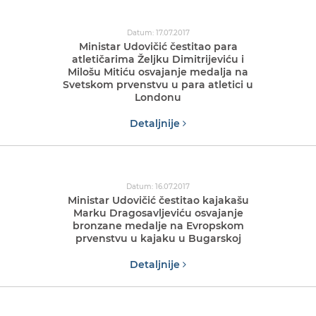
Datum: 17.07.2017
Ministar Udovičić čestitao para
atletičarima Željku Dimitrijeviću i
Milošu Mitiću osvajanje medalja na
Svetskom prvenstvu u para atletici u
Londonu
Detaljnije
Datum: 16.07.2017
Ministar Udovičić čestitao kajakašu
Marku Dragosavljeviću osvajanje
bronzane medalje na Evropskom
prvenstvu u kajaku u Bugarskoj
Detaljnije