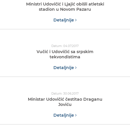
Ministri Udovičić i Ljajić obišli atletski
stadion u Novom Pazaru
Detaljnije
Datum: 04.07.2017
Vučić i Udovičić sa srpskim
tekvondistima
Detaljnije
Datum: 30.06.2017
Ministar Udovičić čestitao Draganu
Joviću
Detaljnije