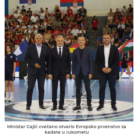
Ministar Gajić cvečano otvario Evropsko prvenstvo za
kadete u rukometu