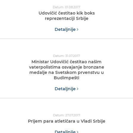
Datum: 01.08.2017
Udovičić čestitao kik boks
reprezentaciji Srbije
Detaljnije
Datum: 31.07.2017
Ministar Udovičić čestitao našim
vaterpolistima osvajanje bronzane
medalje na Svetskom prvenstvu u
Budimpešti
Detaljnije
Datum: 27.07.2017
Prijem para atletičara u Vladi Srbije
Detaljnije