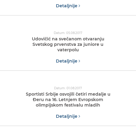
Detaljnije
Datum: 05.08.2017
Udovičić na svečanom otvaranju
Svetskog prvenstva za juniore u
vaterpolu
Detaljnije
Datum: 01.08.2017
Sportisti Srbije osvojili četiri medalje u
Đeru na 16. Letnjem Evropskom
olimpijskom festivalu mladih
Detaljnije