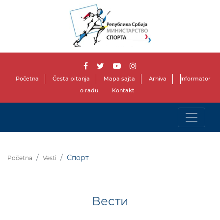
Početna
Česta pitanja
Mapa sajta
Arhiva
Informator
o radu
Kontakt
Спорт
Početna
Vesti
Вести