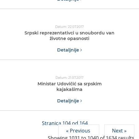
Datum: 22.07.2017
Srpski reprezentativci u snoubordu van
životne opasnosti
Detaljnije
Datum: 21.07.2017
Ministar Udovičić sa srpskim
kajakašima
Detaljnije
Stranica 104 od 164
« Previous
Next »
Showing
1031
to
1040
of
1634
results