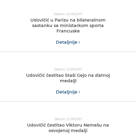
Datum: 24.08.2017
Udovičić u Parizu na bilateralnom
sastanku sa ministarkom sporta
Francuske
Detaljnije
Datum: 21.08.2017
Udovičić čestitao Staši Gejo na zlatnoj
medalji
Detaljnije
Datum: 21.08.2017
Udovičić čestitao Viktoru Nemešu na
osvojenoj medalji