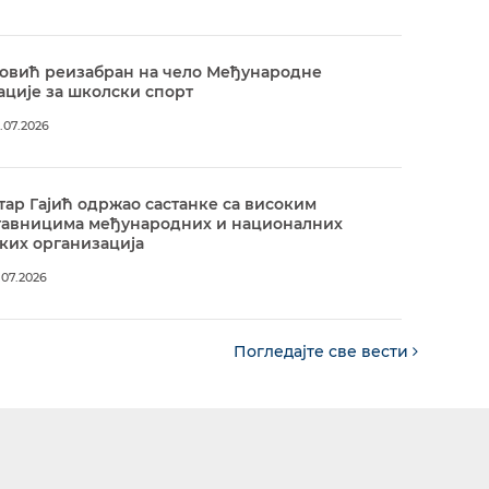
овић реизабран на чело Међународне
ције за школски спорт
.07.2026
ар Гајић одржао састанке са високим
тавницима међународних и националних
ких организација
.07.2026
Погледајте све вести