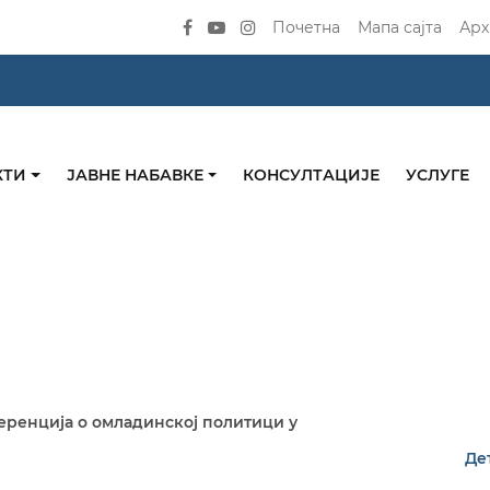
Почетна
Мапа сајта
Арх
КТИ
ЈАВНЕ НАБАВКЕ
КОНСУЛТАЦИЈЕ
УСЛУГЕ
ференција о омладинској политици у
Де