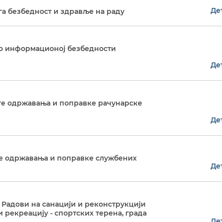
Де
уга безбедност и здравље на раду
т о информационој безбедности
Де
луге одржавања и поправке рачунарске
Де
уге одржавања и поправке службених
Де
: Радови на санацији и реконструкцији
и рекреацију - спортских терена, града
Де