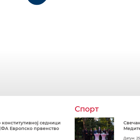
Спорт
 конститутивној седници
Свечан
ЕФА Европско првенство
Медите
Датум: 25