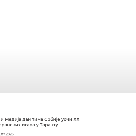
и Медија дан тима Србије уочи XX
ранских игара у Таранту
.07.2026