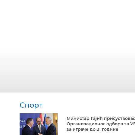
Спорт
Министар Гајић присуствовао
Организационог одбора за У
за играче до 21 године