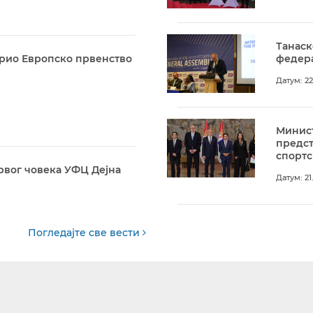
Танаск
арио Европско првенство
федера
Датум: 22
Минист
предс
спортс
рвог човека УФЦ Дејна
Датум: 21
Погледајте све вести