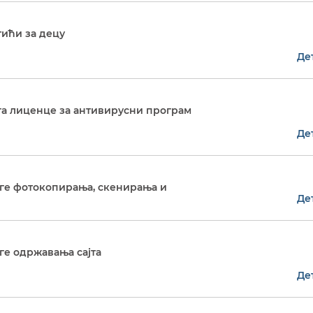
тићи за децу
Де
луга лиценце за антивирусни програм
Де
луге фотокопирања, скенирања и
Де
уге одржавања сајта
Де