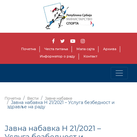
Почетна
Честа питања
Мапа сајта
Архива
Информатор о раду
Контакт
Почетна
Вести
Јавне набавке
Јавна набавка Н 21/2021 – Услуга безбедност и
здравље на раду
Јавна набавка Н 21/2021 –
Услуга безбедност и