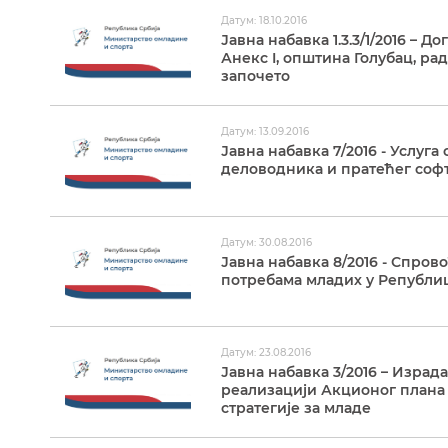
Датум: 18.10.2016
Јавна набавка 1.3.3/1/2016 – 
Анекс I, општина Голубац, р
започето
Датум: 13.09.2016
Јавна набавка 7/2016 - Услу
деловодника и пратећег соф
Датум: 30.08.2016
Јавна набавка 8/2016 - Спро
потребама младих у Републи
Датум: 23.08.2016
Јавна набавка 3/2016 – Израд
реализацији Акционог плана
стратегије за младе