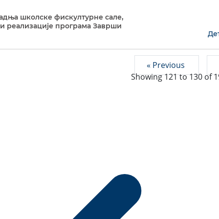
оградња школске фискултурне сале,
ади реализације програма Заврши
Де
« Previous
Showing
121
to
130
of
1