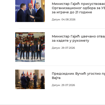
Министар Гајић присуствовао
Организационог одбора за У
за играче до 21 године
Датум: 04.08.2026
Министар Гајић цвечано отв
за кадете у рукомету
Датум: 29.07.2026
Председник Вучић угостио п
Вајта
Датум: 29.07.2026