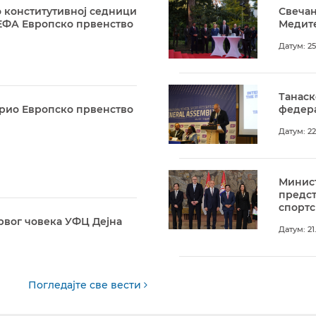
 конститутивној седници
Свечан
ЕФА Европско првенство
Медите
Датум: 25
Танаск
арио Европско првенство
федера
Датум: 22
Минист
предс
спортс
рвог човека УФЦ Дејна
Датум: 21
Погледајте све вести