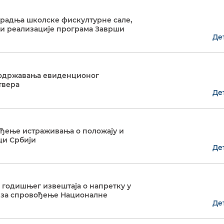
Доградња школске фискултурне сале,
ади реализације програма Заврши
Де
га одржавања евиденционог
твера
Де
вођење истраживања о положају и
ци Србији
Де
а годишњег извештаја о напретку у
 за спровођење Националне
Де