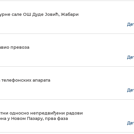
лтурне сале ОШ Дуде Јовић, Жабари
Де
 авио превоза
Де
ка телефонских апарата
Де
Додатни односно непредвиђени радови
на у Новом Пазару, прва фаза
Де