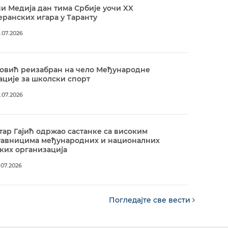
и Медија дан тима Србије уочи XX
ранских игара у Таранту
.07.2026
овић реизабран на чело Међународне
ције за школски спорт
.07.2026
ар Гајић одржао састанке са високим
тавницима међународних и националних
ких организација
.07.2026
Погледајте све вести