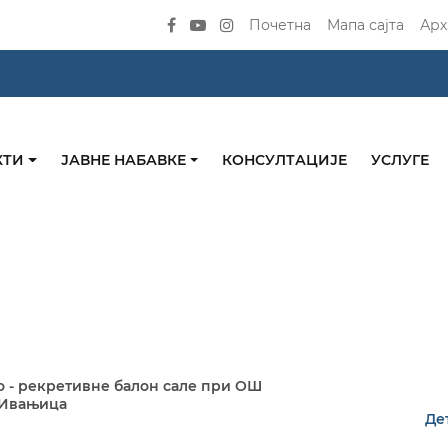
Почетна
Мапа сајта
Арх
КТИ
ЈАВНЕ НАБАВКЕ
КОНСУЛТАЦИЈЕ
УСЛУГЕ
ско - рекретивне балон сале при ОШ
 Ивањица
Де