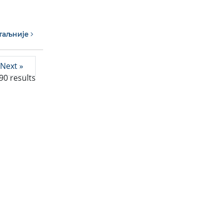
таљније
Next »
90
results