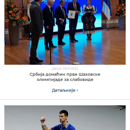
Датум: 29.01.2023
Србија домаћин прве Шаховске
олимпијаде за слабовиде
Детаљније