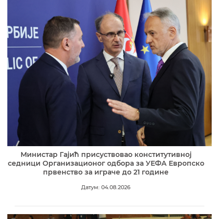
Министар Гајић присуствовао конститутивној
седници Организационог одбора за УЕФА Европско
првенство за играче до 21 године
Датум: 04.08.2026