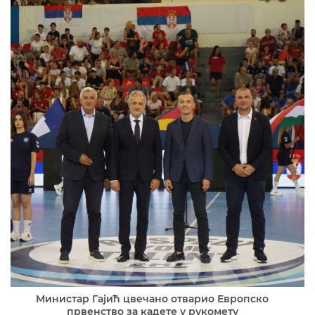
Министар Гајић цвечано отварио Европско
првенство за кадете у рукомету