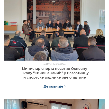
Датум: 10.02.2023
Министар спорта посетио Основну
школу “Синиша Јанић” у Власотинцу
и спортске раднике ове општине
Детаљније