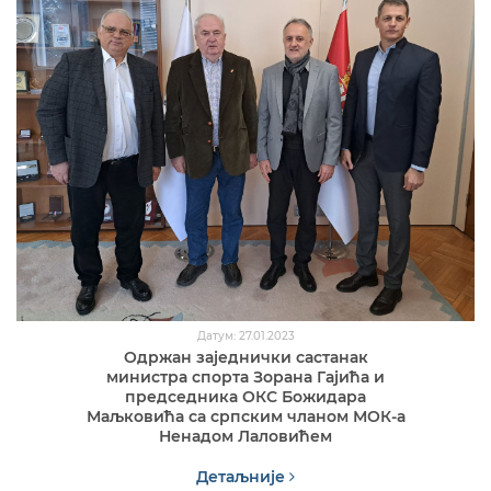
Датум: 27.01.2023
Одржан заједнички састанак
министра спорта Зорана Гајића и
председника ОКС Божидара
Маљковића са српским чланом МОК-а
Ненадом Лаловићем
Детаљније