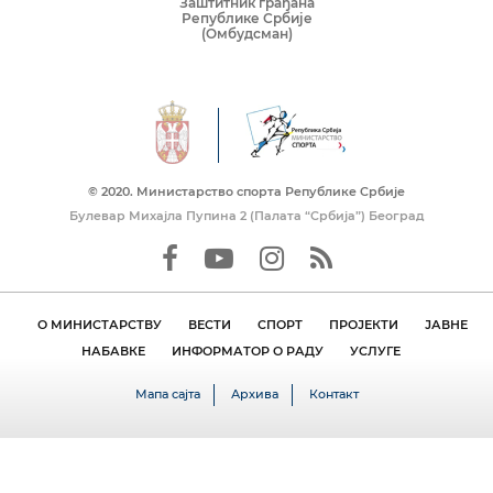
Заштитник грађана
Републике Србије
(Омбудсман)
© 2020. Mинистарство спорта Републике Србије
Булевар Михајла Пупина 2 (Палата “Србија”) Београд
О МИНИСТАРСТВУ
ВЕСТИ
СПОРТ
ПРОЈЕКТИ
ЈАВНЕ
НАБАВКЕ
ИНФОРМАТОР О РАДУ
УСЛУГЕ
Мапа сајта
Архива
Контакт