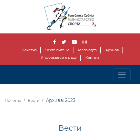
Почетна
Честа питања
Мапа сајта
Архива
Информатор о раду
Контакт
Архива: 2023
Почетна
Вести
Вести