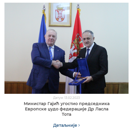
Датум: 13.02.2023
Министар Гајић угостио председника
Европске џудо федерације Др Ласла
Тота
Детаљније