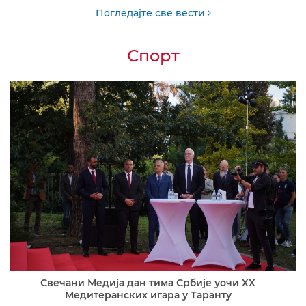
Погледајте све вести
Спорт
Свечани Медија дан тима Србије уочи XX
Медитеранских игара у Таранту