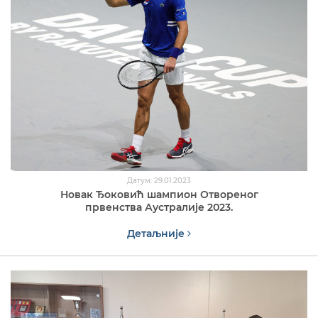
Датум: 29.01.2023
Новак Ђоковић шампион Отвореног
првенства Аустралије 2023.
Детаљније