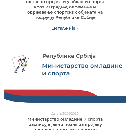
односно пројекти у области спорта
кроз изградњу, опремање и
одржавање спортских објеката на
подручју Републике Србије
Детаљније
Датум: 30.06.2020
Министарство омладине и спорта
расписује јавни позив за пријаву
предлога програма односно