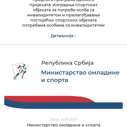
пројеката: Изградња спортских
објеката за потребе особа са
инвалидитетом и прилагођавање
постојећих спортских објеката
потребама особама са инвалидитетом
Детаљније
Датум: 30.06.2020
Министарство омладине и спорта