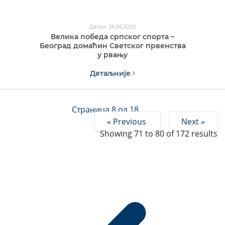
Датум: 26.06.2020
Велика победа српског спорта –
Београд домаћин Светског првенства
у рвању
Детаљније
Страница 8 од 18
« Previous
Next »
Showing
71
to
80
of
172
results