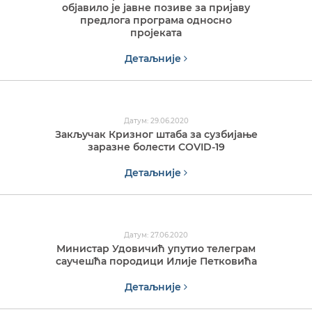
објавило је јавне позиве за пријаву
предлога програма односно
пројеката
Детаљније
Датум: 29.06.2020
Закључак Кризног штаба за сузбијање
заразне болести COVID-19
Детаљније
Датум: 27.06.2020
Министар Удовичић упутио телеграм
саучешћа породици Илије Петковића
Детаљније