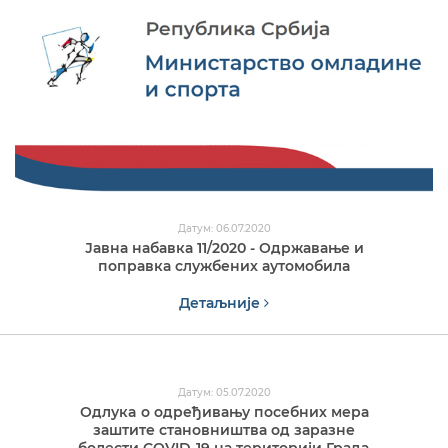
Датум: 06.07.2020
Јавна набавка 11/2020 - Одржавање и
поправка службених аутомобила
Детаљније
Датум: 05.07.2020
Одлукa о одређивању посебних мера
заштите становништва од заразне
болести COVID-19 на територији Градa