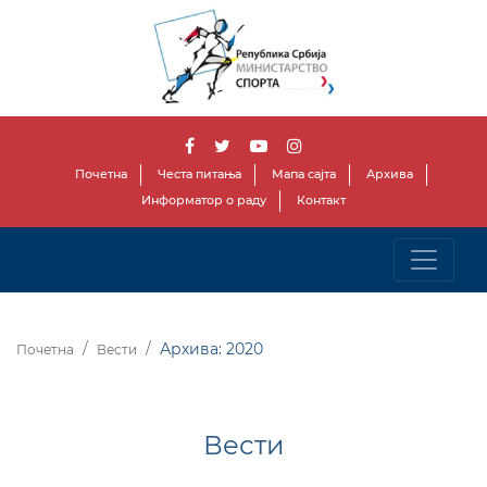
Почетна
Честа питања
Мапа сајта
Архива
Информатор о раду
Контакт
Архива: 2020
Почетна
Вести
Вести