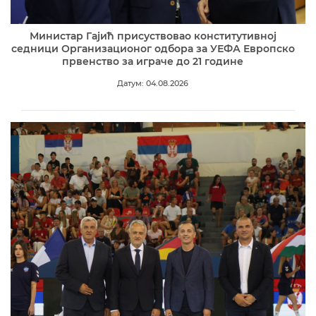
Министар Гајић присуствовао конститутивној
седници Организационог одбора за УЕФА Европско
првенство за играче до 21 године
Датум: 04.08.2026