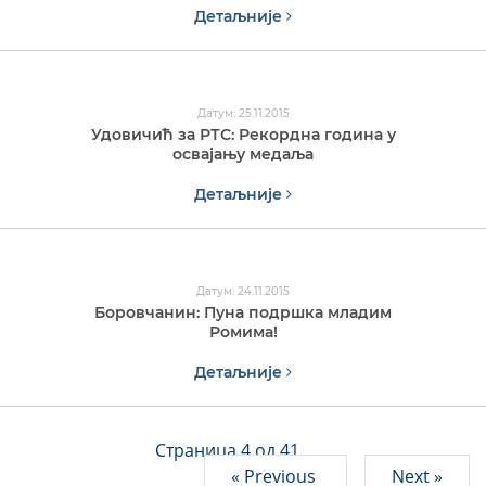
Детаљније
Датум: 25.11.2015
Удовичић за РТС: Рекордна година у
освајању медаља
Детаљније
Датум: 24.11.2015
Боровчанин: Пуна подршка младим
Ромима!
Детаљније
Страница 4 од 41
« Previous
Next »