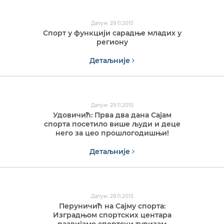
Датум: 29.11.2015
Спорт у функцији сарадње младих у
региону
Детаљније
Датум: 29.11.2015
Удовичић: Прва два дана Сајам
спорта посетило више људи и деце
него за цео прошлогодишњи!
Детаљније
Датум: 28.11.2015
Перуничић на Сајму спорта:
Изградњом спортских центара