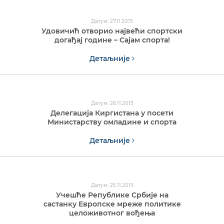
Датум: 27.11.2015
Удовичић отворио највећи спортски
догађај године – Сајам спорта!
Детаљније
Датум: 26.11.2015
Делегација Киргистана у посети
Министарству омладине и спорта
Детаљније
Датум: 25.11.2015
Учешће Републике Србије на
састанку Европске мреже политике
целоживотног вођења