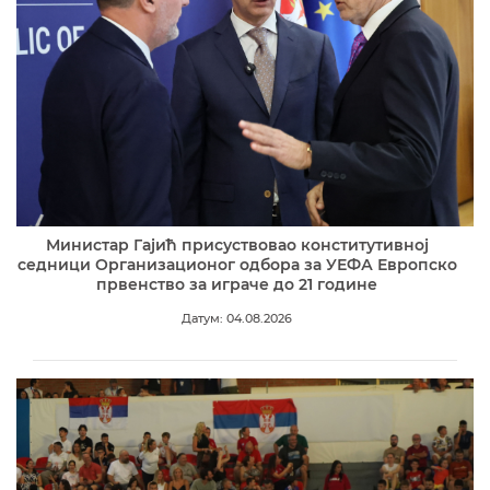
Министар Гајић присуствовао конститутивној
седници Организационог одбора за УЕФА Европско
првенство за играче до 21 године
Датум: 04.08.2026