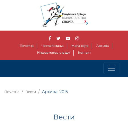
Почетна
Честа питања
Мапа сајта
Архива
Информатор о раду
Контакт
Архива: 2015
Почетна
Вести
Вести