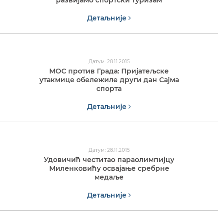
развијамо спортски туризам
Детаљније
Датум: 28.11.2015
МОС против Града: Пријатељске
утакмице обележиле други дан Сајма
спорта
Детаљније
Датум: 28.11.2015
Удовичић честитао параолимпијцу
Миленковићу освајање сребрне
медаље
Детаљније