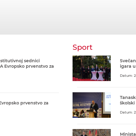
Sport
stitutivnoj sednici
Svečani
A Evropsko prvenstvo za
igara u
Datum: 2
Tanask
 Evropsko prvenstvo za
školski
Datum: 2
Minista