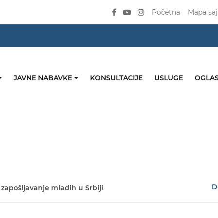
Početna
Mapa saj
JAVNE NABAVKE
KONSULTACIJE
USLUGE
OGLAS
D
zapošljavanje mladih u Srbiji