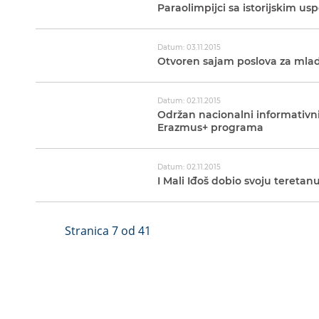
Paraolimpijci sa istorijskim u
Datum: 03.11.2015
Otvoren sajam poslova za mlade
Datum: 02.11.2015
Održan nacionalni informativ
Erazmus+ programa
Datum: 02.11.2015
I Mali Iđoš dobio svoju tereta
Stranica 7 od 41