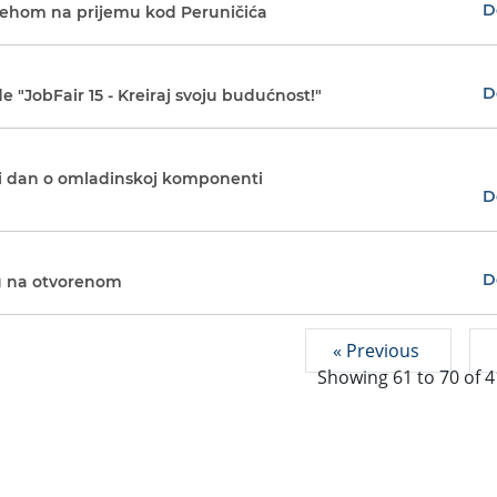
D
spehom na prijemu kod Peruničića
D
 "JobFair 15 - Kreiraj svoju budućnost!"
ni dan o omladinskoj komponenti
D
D
nu na otvorenom
« Previous
Showing
61
to
70
of
4