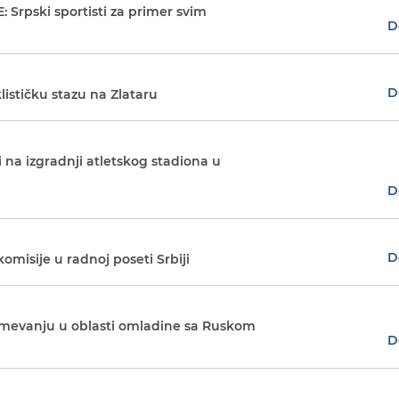
: Srpski sportisti za primer svim
D
D
lističku stazu na Zlataru
 na izgradnji atletskog stadiona u
D
D
misije u radnoj poseti Srbiji
evanju u oblasti omladine sa Ruskom
D