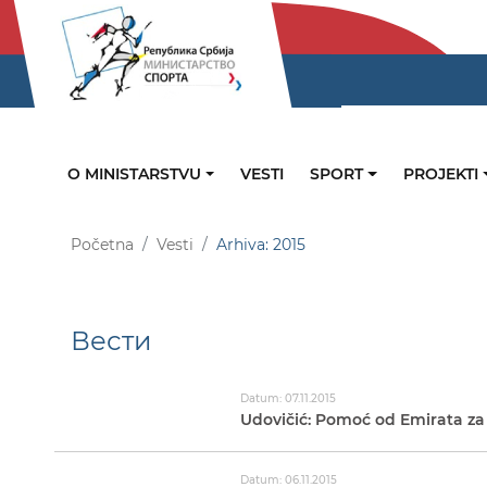
O MINISTARSTVU
VESTI
SPORT
PROJEKTI
Početna
Vesti
Arhiva: 2015
Вести
Datum: 07.11.2015
Udovičić: Pomoć od Emirata za 
Datum: 06.11.2015