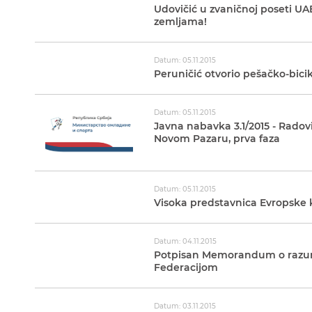
Udovičić u zvaničnoj poseti UAE
zemljama!
Datum: 05.11.2015
Peruničić otvorio pešačko-bicik
Datum: 05.11.2015
Javna nabavka 3.1/2015 - Radovi
Novom Pazaru, prva faza
Datum: 05.11.2015
Visoka predstavnica Evropske ko
Datum: 04.11.2015
Potpisan Memorandum o razum
Federacijom
Datum: 03.11.2015