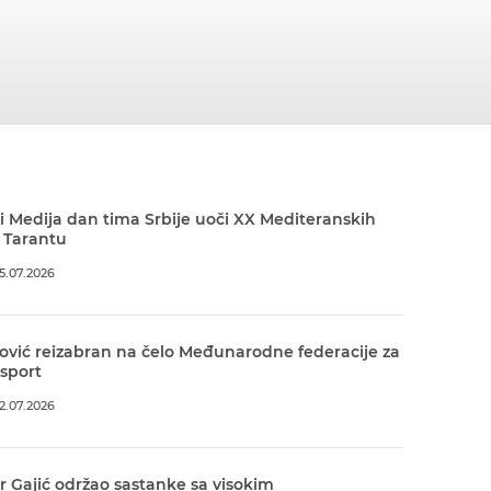
 Medija dan tima Srbije uoči XX Mediteranskih
 Tarantu
5.07.2026
ović reizabran na čelo Međunarodne federacije za
 sport
2.07.2026
r Gajić održao sastanke sa visokim