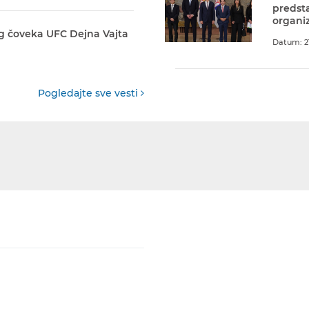
predst
organiz
g čoveka UFC Dejna Vajta
Datum: 21
Pogledajte sve vesti