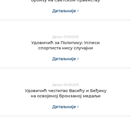
бронзу на Светском првенству
Детаљније
Датум: 07.09.2015
Удовичић за Политику: Успеси
спортиста нису случајни
Детаљније
Датум: 05.09.2015
Удовичић честитао Васићу и Беђику
на освојеној бронзаној медаљи
Детаљније