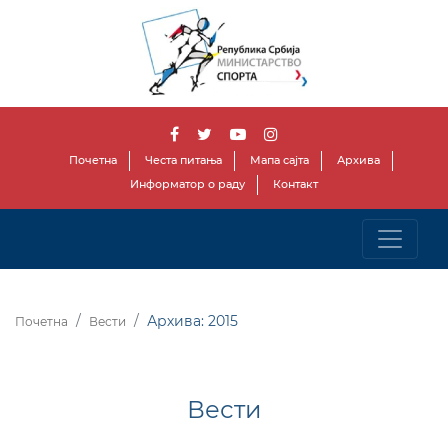
Почетна
Честа питања
Мапа сајта
Архива
Информатор о раду
Контакт
Архива: 2015
Почетна
Вести
Вести