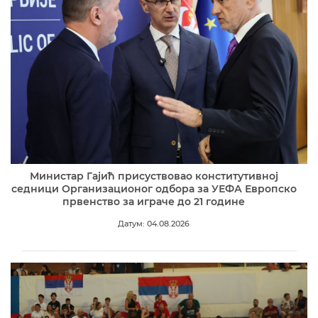
Министар Гајић присуствовао конститутивној
седници Организационог одбора за УЕФА Европско
првенство за играче до 21 године
Датум: 04.08.2026