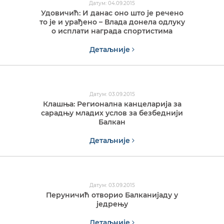
Датум: 04.09.2015
Удовичић: И данас оно што је речено
то је и урађено – Влада донела одлуку
о исплати награда спортистима
Детаљније
Датум: 03.09.2015
Клашња: Регионална канцеларија за
сарадњу младих услов за безбеднији
Балкан
Детаљније
Датум: 03.09.2015
Перуничић отворио Балканијаду у
једрењу
Детаљније