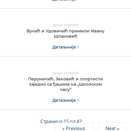
Датум: 01.09.2015
Вучић и Удовичић примили Ивану
Шпановић
Детаљније
Датум: 01.09.2015
Перуничић, Зековић и спортисти
заједно са ђацима на „Школском
часу“
Детаљније
Страница 15 од 42
« Previous
Next »