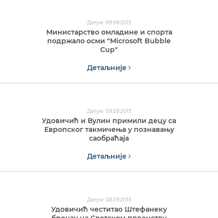
Датум: 09.09.2015
Министарство омладине и спорта
подржало осми "Microsoft Bubble
Cup"
Детаљније
Датум: 09.09.2015
Удовичић и Вулин примили децу са
Европског такмичења у познавању
саобраћаја
Детаљније
Датум: 08.09.2015
Удовичић честитао Штефанеку