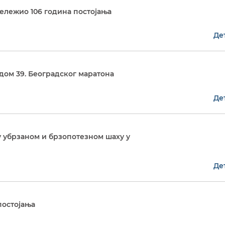
ележио 106 година постојања
Де
ом 39. Београдског маратона
Де
у убрзаном и брзопотезном шаху у
Де
постојања