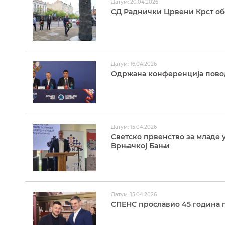
Датум: 20.04.2026
СД Раднички Црвени Крст об
Датум: 16.04.2026
Одржана конференција повод
Датум: 15.04.2026
Светско првенство за младе 
Врњачкој Бањи
Датум: 15.04.2026
СПЕНС прославио 45 година 