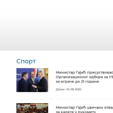
Спорт
Министар Гајић присуствовао
Организационог одбора за У
за играче до 21 године
Датум: 04.08.2026
Министар Гајић цвечано отв
за кадете у рукомету