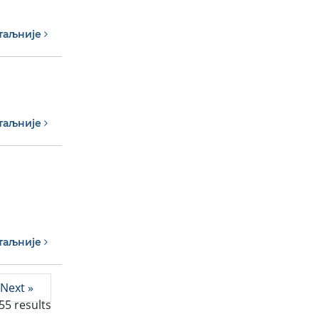
таљније
таљније
таљније
Next »
55
results