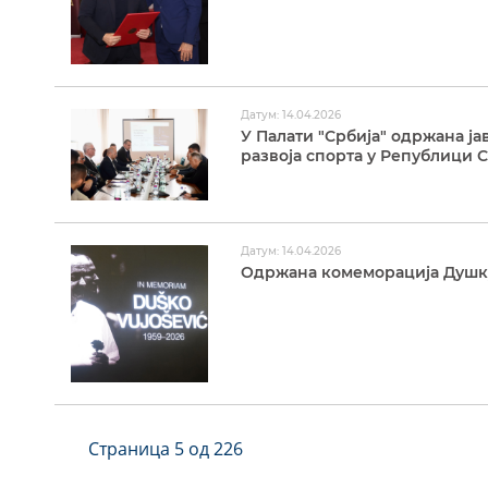
Датум: 14.04.2026
У Палати "Србија" одржана ја
развоја спорта у Републици 
Датум: 14.04.2026
Одржана комеморација Душк
Страница 5 од 226