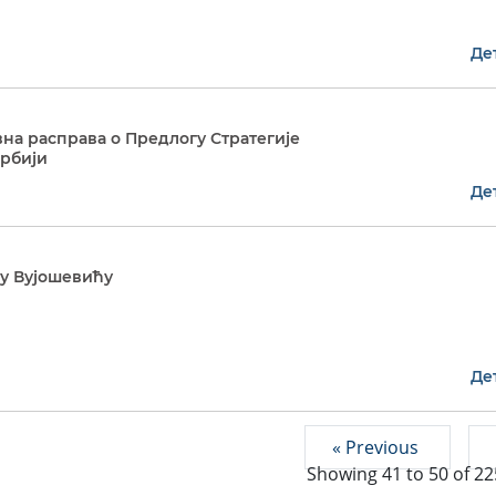
Де
вна расправа о Предлогу Стратегије
Србији
Де
у Вујошевићу
Де
« Previous
Showing
41
to
50
of
22