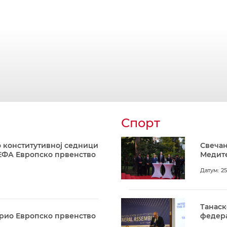
Спорт
 конститутивној седници
Свечан
ЕФА Европско првенство
Медите
Датум: 25
Танаск
арио Европско првенство
федера