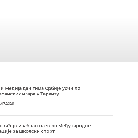
и Медија дан тима Србије уочи XX
ранских игара у Таранту
.07.2026
овић реизабран на чело Међународне
ције за школски спорт