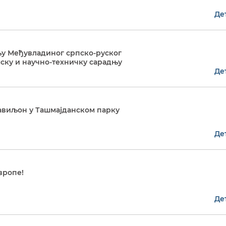
Де
ању Међувладиног српско-руског
мску и научно-техничку сарадњу
Де
авиљон у Ташмајданском парку
Де
вропе!
Де