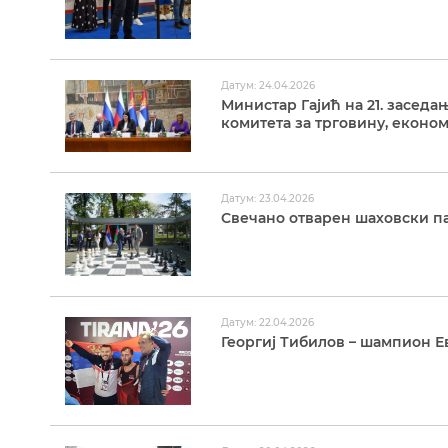
Датум: 24.04.2026
Министар Гајић на 21. засед
комитета за трговину, еконо
Датум: 23.04.2026
Свечано отварен шаховски п
Датум: 22.04.2026
Георгиј Тибилов – шампион Е