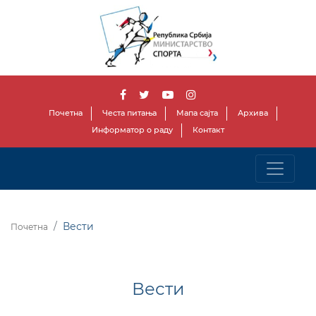
Почетна
Честа питања
Мапа сајта
Архива
Информатор о раду
Контакт
Вести
Почетна
Вести