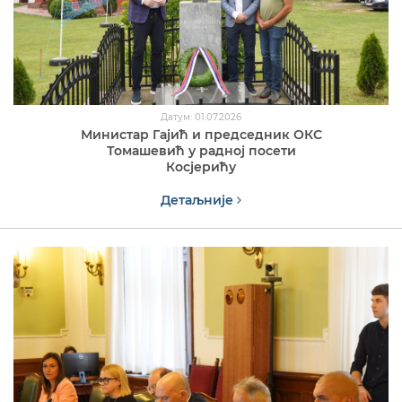
Датум: 01.07.2026
Министар Гајић и председник ОКС
Томашевић у радној посети
Косјерићу
Детаљније