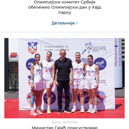
Олимпијски комитет Србије
обележио Олимпијски дан у Хајд
парку
Детаљније
Датум: 16.06.2026
Министар Гајић присуствовао