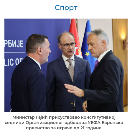
Спорт
Министар Гајић присуствовао конститутивној
седници Организационог одбора за УЕФА Европско
првенство за играче до 21 године