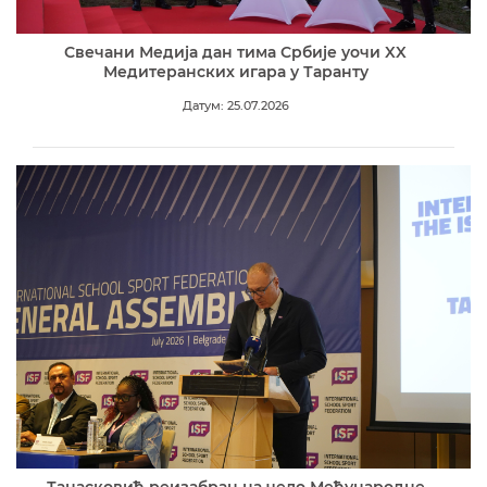
Свечани Медија дан тима Србије уочи XX
Медитеранских игара у Таранту
Датум: 25.07.2026
Танасковић реизабран на чело Међународне