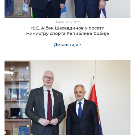
Датум: 18.12.2025
Њ.Е. Ајбек Шахавдинов у посети
министру спорта Репиблике Србије
Детаљније