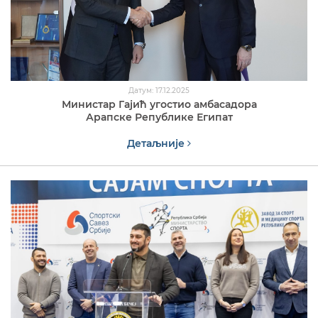
Датум: 17.12.2025
Министар Гајић угостио амбасадора
Арапске Републике Египат
Детаљније