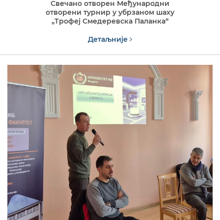
Свечано отворен Међународни
отворени турнир у убрзаном шаху
„Трофеј Смедеревска Паланка“
Детаљније