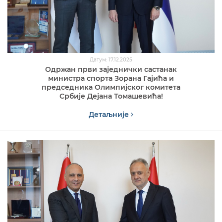
Датум: 17.12.2025
Одржан први заједнички састанак
министра спорта Зорана Гајића и
председника Олимпијског комитета
Србије Дејана Томашевића!
Детаљније