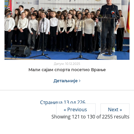
Датум: 10.12.2025
Мали сајам спорта посетио Врање
Детаљније
Страница 13 од 226
« Previous
Next »
Showing
121
to
130
of
2255
results