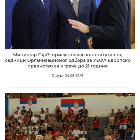
Министар Гајић присуствовао конститутивној
седници Организационог одбора за УЕФА Европско
првенство за играче до 21 године
Датум: 04.08.2026