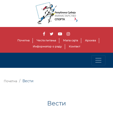
Почетна
Честа питања
Мапа сајта
Архива
Информатор о раду
Контакт
Вести
Почетна
Вести