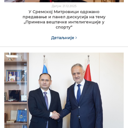
Датум: 21.12.2025
У Сремској Митровици одржано
предавање и панел дискусија на тему
„Примена вештачке интелигенције у
спорту“
Детаљније