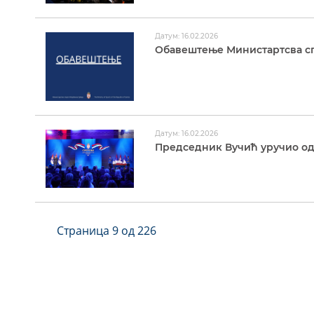
Датум: 16.02.2026
Обавештење Министартсва сп
Датум: 16.02.2026
Председник Вучић уручио о
Страница 9 од 226