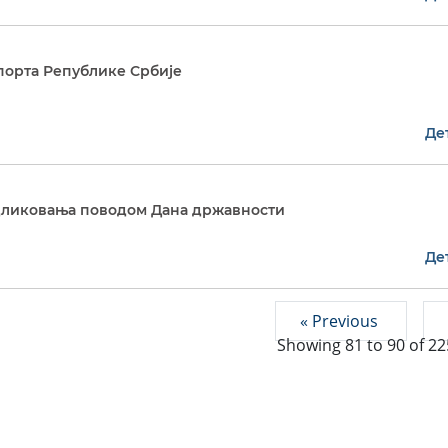
орта Републике Србије
Де
дликовања поводом Дана државности
Де
« Previous
Showing
81
to
90
of
22