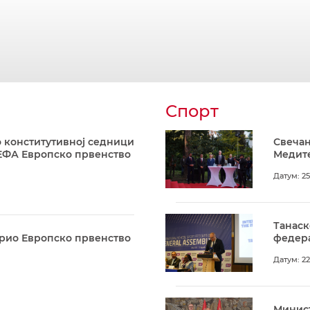
Спорт
 конститутивној седници
Свечан
ЕФА Европско првенство
Медите
Датум: 25
Танаск
арио Европско првенство
федера
Датум: 22
Минист