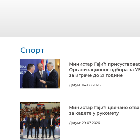
Спорт
Министар Гајић присуствовао
Организационог одбора за У
за играче до 21 године
Датум: 04.08.2026
Министар Гајић цвечано отв
за кадете у рукомету
Датум: 29.07.2026