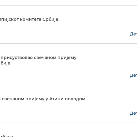
пијског комитета Србије!
Де
 присуствовао свечаном пријему
бије
Де
о свечаном пријему у Атини поводом
Де
Либана