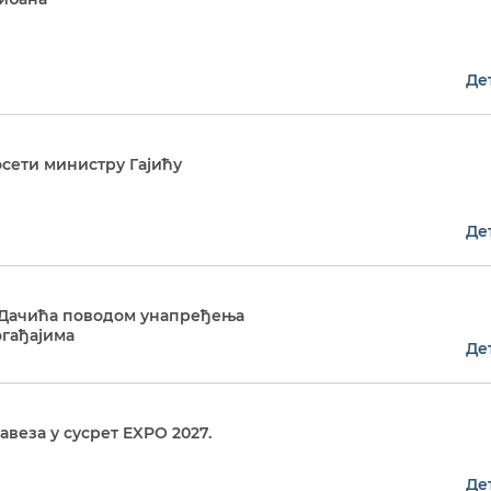
Де
сети министру Гајићу
Де
и Дачића поводом унапређења
огађајима
Де
веза у сусрет EXPO 2027.
Де