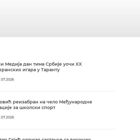
и Медија дан тима Србије уочи XX
ранских игара у Таранту
.07.2026
овић реизабран на чело Међународне
ције за школски спорт
.07.2026
ар Гајић одржао састанке са високим