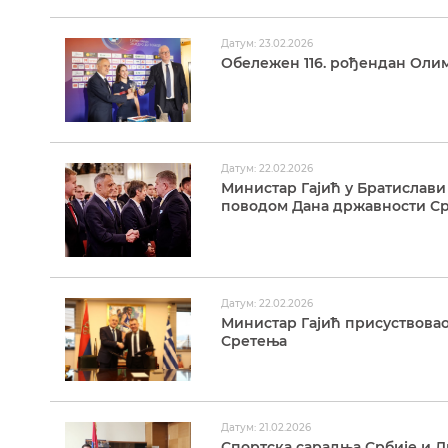
Датум: 23.02.2026
Обележен 116. рођендан Олим
Датум: 22.02.2026
Министар Гајић у Братислави
поводом Дана државности Ср
Датум: 22.02.2026
Министар Гајић присуствова
Сретења
Датум: 21.02.2026
Спортска сарадња Србије и 