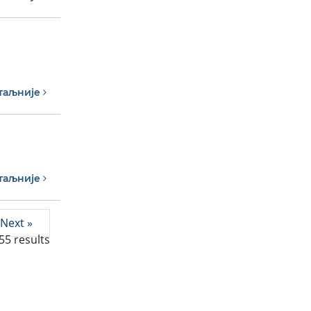
таљније
таљније
Next »
55
results