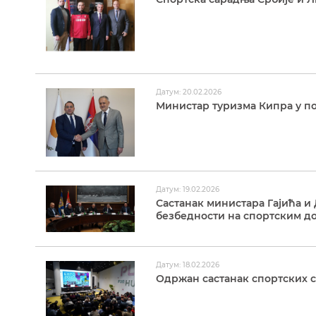
Датум: 20.02.2026
Министар туризма Кипра у по
Датум: 19.02.2026
Састанак министара Гајића 
безбедности на спортским д
Датум: 18.02.2026
Одржан састанак спортских са