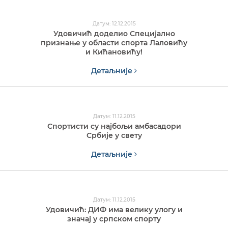
Датум: 12.12.2015
Удовичић доделио Специјално
признање у области спорта Лаловићу
и Кићановићу!
Детаљније
Датум: 11.12.2015
Спортисти су најбољи амбасадори
Србије у свету
Детаљније
Датум: 11.12.2015
Удовичић: ДИФ има велику улогу и
значај у српском спорту