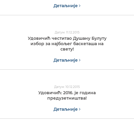
Детаљније
Датум: 11.12.2015
Удовичић честитао Душану Булуту
избор за најбољег баскеташа на
свету!
Детаљније
Датум: 10.12.2015
Удовичић: 2016. је година
предузетништва!
Детаљније