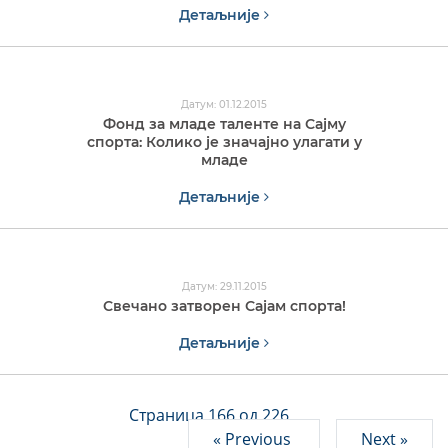
Детаљније
Датум: 01.12.2015
Фонд за младе таленте на Сајму
спорта: Колико је значајно улагати у
младе
Детаљније
Датум: 29.11.2015
Свечано затворен Сајам спорта!
Детаљније
Страница 166 од 226
« Previous
Next »