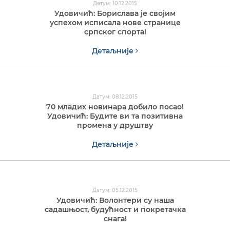
Датум: 10.12.2015
Удовичић: Борислава је својим
успехом исписала нове странице
српског спорта!
Детаљније
Датум: 08.12.2015
70 младих новинара добило посао!
Удовичић: Будите ви та позитивна
промена у друштву
Детаљније
Датум: 05.12.2015
Удовичић: Волонтери су наша
садашњост, будућност и покретачка
снага!