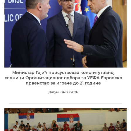
Министар Гајић присуствовао конститутивној
седници Организационог одбора за УЕФА Европско
првенство за играче до 21 године
Датум: 04.08.2026