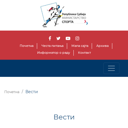
Почетна
Честа питања
Мапа сајта
Архива
Информатор о раду
Контакт
Вести
Почетна
Вести