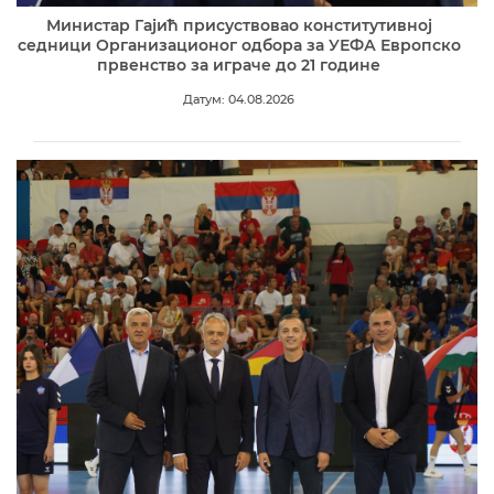
Министар Гајић присуствовао конститутивној
седници Организационог одбора за УЕФА Европско
првенство за играче до 21 године
Датум: 04.08.2026