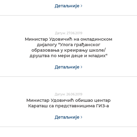
Детаљније
Датум: 27.06.2019
Министар Удовичић на омладинском
дијалогу “Улога грађанског
образовања у креирању школе/
друштва по мери деце и младих“
Детаљније
Датум: 26.06.2019
Министар Удовичић обишао центар
Караташ са представницима ГИЗ-а
Детаљније