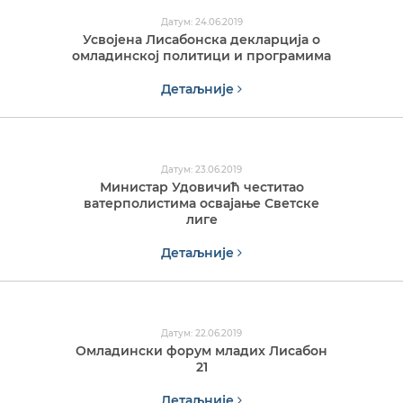
Датум: 24.06.2019
Усвојена Лисабонска декларција о
омладинској политици и програмима
Детаљније
Датум: 23.06.2019
Министар Удовичић честитао
ватерполистима освајање Светске
лиге
Детаљније
Датум: 22.06.2019
Омладински форум младих Лисабон
21
Детаљније