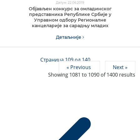
Датум: 22.06.2019
Објављен конкурс за омладинског
представника Републике Србије у
Управном одбору Регионалне
канцеларије за сарадњу младих
Детаљније
Страница 109 од 140
« Previous
Next »
Showing
1081
to
1090
of
1400
results