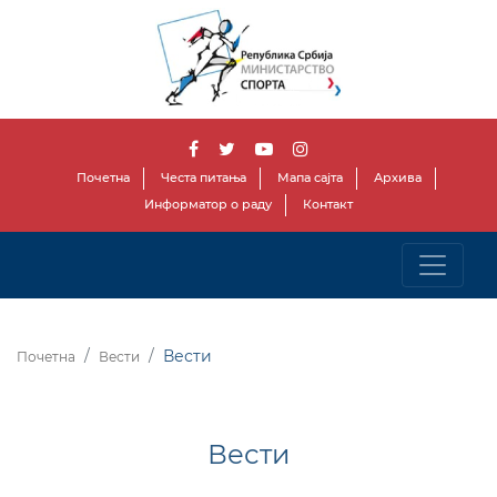
Почетна
Честа питања
Мапа сајта
Архива
Информатор о раду
Контакт
Вести
Почетна
Вести
Вести