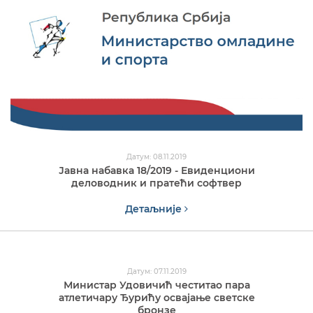
Датум: 08.11.2019
Јавна набавка 18/2019 - Евиденциони
деловодник и пратећи софтвер
Детаљније
Датум: 07.11.2019
Министар Удовичић честитао пара
атлетичару Ђурићу освајање светске
бронзе