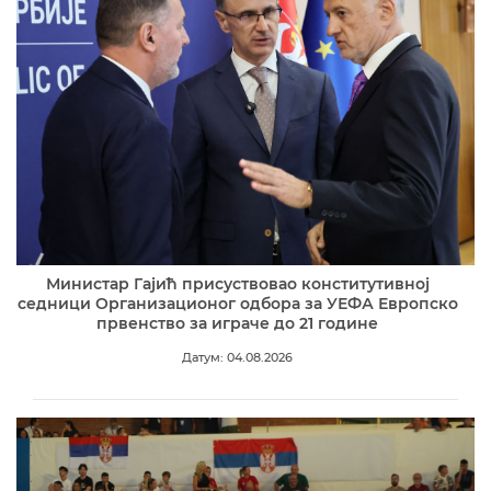
Министар Гајић присуствовао конститутивној
седници Организационог одбора за УЕФА Европско
првенство за играче до 21 године
Датум: 04.08.2026