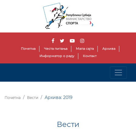
Почетна
Честа питања
Мапа сајта
Архива
Информатор о раду
Контакт
Архива: 2019
Почетна
Вести
Вести