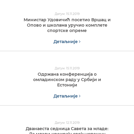
Датум: 15.11.2019
Министар Удовичић посетио Вршац и
Опово и школама уручио комплете
спортске опреме
Детаљније
Датум: 15.11.2019
Одржана конференција о
омладинском раду у Србији и
Естонији
Детаљније
Датум: 12.11.2019
Дванаеста седница Савета за младе: