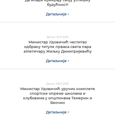
Да млади креирају своју успешну
будућност!
Детаљније
Датум: 10.11.2019
Министар Удовичић честитао
одбрану титуле првака света пара
атлетичару Жељку Димитријевићу
Детаљније
Датум: 08.11.2019
Министар Удовичић уручио комплете
спортске опреме школама и
клубовима у општинама Темерин и
Беочин
Детаљније