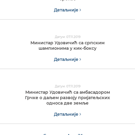
Детаљније
Датум: 07.11.2019
Министар Удовичић са српским
шампионима у кик-боксу
Детаљније
Датум: 07.11.2019
Министар Удовичић са амбасадором
Грчке o даљем развоју пријатељских
односа две земље
Детаљније