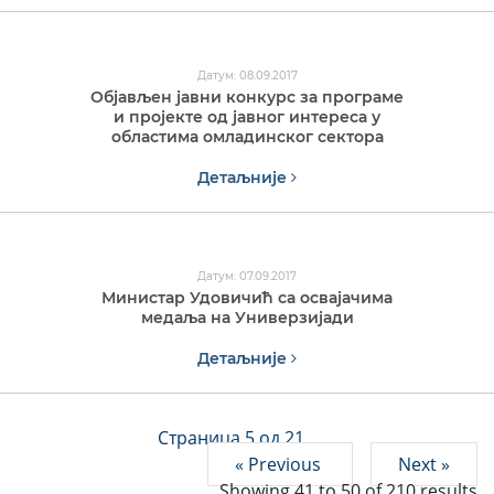
Датум: 08.09.2017
Објављен jавни конкурс за програме
и пројекте од јавног интереса у
областима омладинског сектора
Детаљније
Датум: 07.09.2017
Министар Удовичић са освајачима
медаља на Универзијади
Детаљније
Страница 5 од 21
« Previous
Next »
Showing
41
to
50
of
210
results