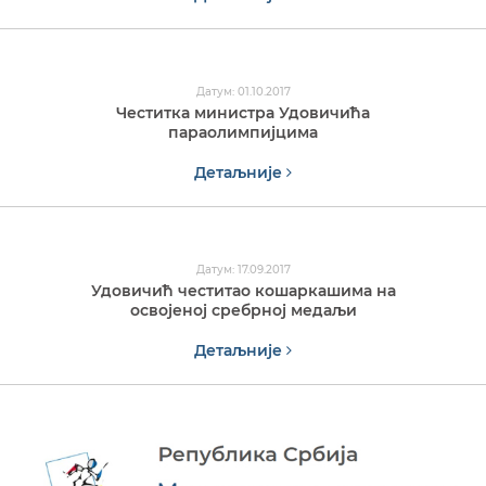
Датум: 01.10.2017
Честитка министра Удовичића
параолимпијцима
Детаљније
Датум: 17.09.2017
Удовичић честитао кошаркашима на
освојеној сребрној медаљи
Детаљније