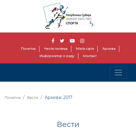
Почетна
Честа питања
Мапа сајта
Архива
Информатор о раду
Контакт
Архива: 2017
Почетна
Вести
Вести