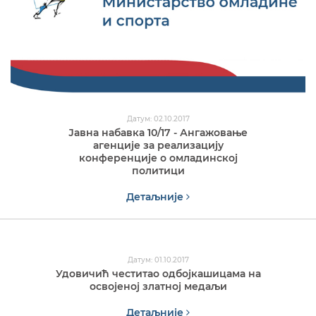
Датум: 02.10.2017
Јавна набавка 10/17 - Ангажовање
агенције за реализацију
конференције о омладинској
политици
Детаљније
Датум: 01.10.2017
Удовичић честитао одбојкашицама на
освојеној златној медаљи
Детаљније