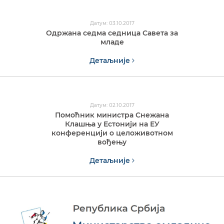
Датум: 03.10.2017
Одржана седма седница Савета за
младе
Детаљније
Датум: 02.10.2017
Помоћник министра Снежана
Клашња у Естонији на ЕУ
конференцији о целоживотном
вођењу
Детаљније