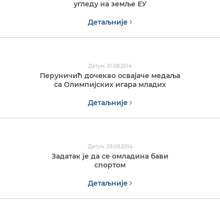
угледу на земље ЕУ
Детаљније
Датум: 31.08.2014
Перуничић дочекao освајаче медаља
са Олимпијских игара младих
Детаљније
Датум: 29.08.2014
Задатак је да се омладина бави
спортом
Детаљније