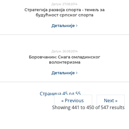
Датум: 27.08.2014
Стратегија развоја спорта - темељ за
будућност српског спорта
Детаљније
Датум: 26.08.2014
Боровчанин: Снага омладинског
волонтеризма
Детаљније
Страница 45 од 55
« Previous
Next »
Showing
441
to
450
of
547
results