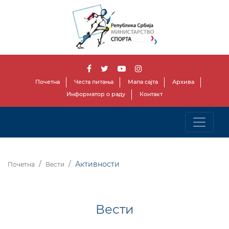
Почетна
Честа питања
Мапа сајта
Архива
Информатор о раду
Контакт
Активности
Почетна
Вести
Вести