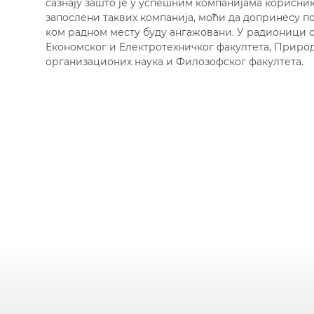
сазнају зашто је у успешним компанијама корисник
запослени таквих компанија, моћи да допринесу п
ком радном месту буду ангажовани. У радионици с
Економског и Електротехничког факултета, Природ
организационих наука и Филозофског факултета.