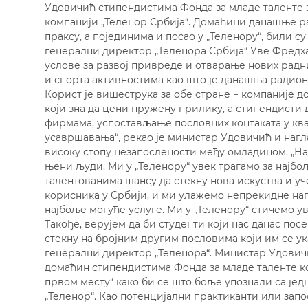
Удовичић стипендистима Фонда за младе таленте з
компанији „Теленор Србија“. Домаћини данашње 
праксу, а појединима и посао у „Теленору“, били 
генерални директор „Теленора Србија“ Уве Фредхај
услове за развој привреде и отварање нових радн
и спорта активностима као што је данашња радио
Корист је вишеструка за обе стране − компаније д
који зна да цени пружену прилику, а стипендисти 
фирмама, успостављање пословних контаката у кв
усавршавања“, рекао је министар Удовичић и нагл
високу стопу незапослености међу омладином. „На
њени људи. Ми у „Теленору“ увек трагамо за најбо
талентованима шансу да стекну нова искуства и уче
корисника у Србији, и ми улажемо непрекидне н
најбоље могуће услуге. Ми у „Теленору“ стичемо ув
Такође, верујем да би студенти који нас данас пос
стекну на бројним другим пословима који им се ука
генерални директор „Теленора“. Министар Удовичи
домаћин стипендистима Фонда за младе таленте к
првом месту“ како би се што боље упознали са је
„Теленор“. Као потенцијални практиканти или запо