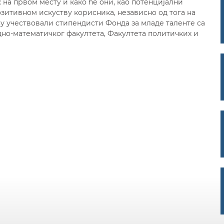
 на првом месту и како ће они, као потенцијални
озитивном искуству корисника, независно од тога на
у учествовали стипендисти Фонда за младе таленте са
но-математичког факултета, Факултета политичких и