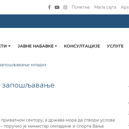
Почетна
Мапа сајта
Арх
КТИ
ЈАВНЕ НАБАВКЕ
КОНСУЛТАЦИЈЕ
УСЛУГЕ
 запошљавање младих
е запошљавање
 у приватном сектору, а држава мора да створи услове
 – поручио је министар омладине и спорта Вања