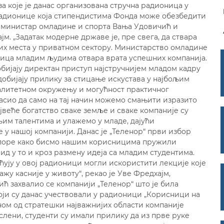
а које је данас организована стручна радионица у
радионице која стипендистима Фонда може обезбедити
су министар омладине и спорта Вања Удовичић и
м. „Задатак модерне државе је, пре свега, да ствара
их места у приватном сектору. Министарство омладине
ница младим људима отвара врата успешних компанија.
обијају директан приступ најстручнијем младом кадру
добијају прилику за стицање искустава у најбољим
алитетном окружењу и могућност практичног
асио да само на тај начин можемо смањити изразито
јвеће богатство сваке земље и сваке компаније су
љим талентима и улажемо у младе, дајући
 у нашој компанији. Данас је „Теленор“ први избор
апоре како бисмо нашим корисницима пружили
ид у то и кроз размену идеја са младим студентима.
ећују у овој радионици могли искористити лекције које
жу касније у животу“, рекао је Уве Фредхајм,
ћ захвалио се компанији „Теленор“ што је била
оји су данас учествовали у радионици „Корисници на
дном од стратешки најважнијих области компаније
слени, студенти су имали прилику да из прве руке