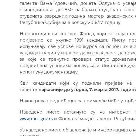
таленте Вања Удовичић, донета Одлука о усвај
стипендирање до 850 најбољих студената завр
студената завршних година мастер академских с
Република Србија за школску 2016/17. годину.
На овогодишњи конкурс Фонда, који је трајао од 2
пријавило се укупно 1991 кандидат. Листу пр
испуњавају све услове конкурса са основних ак
кандидата који су изјавом дали сагласност да др
за које се тренутно провера статус држављан
предвиђена условима конкурса и Листа кандидат
непотпуну документацију.
Сви кандидати који су поднели пријаве на
таленте
најкасније до уторка, 7. марта 2017. годин
Након рока предвиђеног за примедбе биће утврђе
Наведене листе истакнуте су на интернет 
www.mos.gov.rs
и Фонда за младе таленте Републик
Уз наведене листе објављена је и информација 