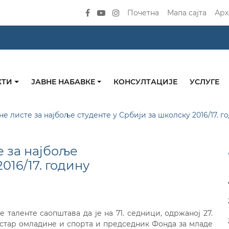
Почетна
Мапа сајта
Арх
КТИ
ЈАВНЕ НАБАВКЕ
КОНСУЛТАЦИЈЕ
УСЛУГЕ
 листе за најбоље студенте у Србији за школску 2016/17. г
 за најбоље
016/17. годину
таленте саопштава да je на 71. седници, одржаној 27.
нистар омладине и спорта и председник Фонда за младе