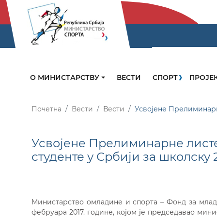
О МИНИСТАРСТВУ
ВЕСТИ
СПОРТ
ПРОЈЕ
Почетна
Вести
Вести
Усвојене Прелиминарне
Усвојене Прелиминарне листе
студенте у Србији за школску 2
Министарство омладине и спорта – Фонд за младе 
фебруара 2017. године, којом је председавао ми