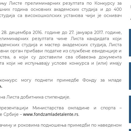
ању Листе прелиминарних резултата по Конкурсу за
шних година основних академских студија и до 400
тудија са високошколских установа чији је оснивач
8. децембра 2016. године до 27. јануара 2017. године,
елиминарних резултата чине Листа кандидата који
адемских студија и мастер академских студија, Листа
жавни орган прибави податке из службене евиденције и
ства, а који су доставили сва обавезна документа
а који не испуњавају услове конкурса и (или) имају
 конкурс могу поднети примедбе Фонду за младе
е
.
на Листа добитника стипендије.
презентацији Министарства омладине и спорта –
www.fondzamladetalente.rs
е Србије –
.
о начину и роковима подношења примедби по наведеном