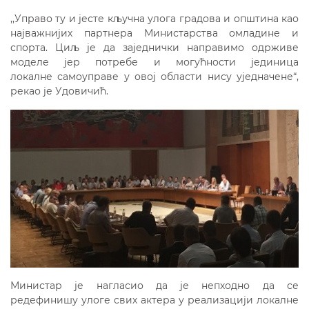
,,Управо ту и јесте кључна улога градова и општина као
најважнијих партнера Министарства омладине и
спорта. Циљ је да заједнички направимо одрживе
моделе јер потребе и могућности јединица
локалне самоуправе у овој области нису уједначене“,
рекао је Удовичић.
Министар је нагласио да је непходно да се
редефинишу улоге свих актера у реализацији локалне