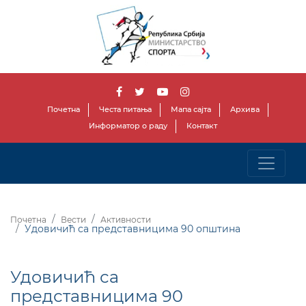
Почетна
Честа питања
Мапа сајта
Архива
Информатор о раду
Контакт
Почетна
Вести
Активности
Удовичић са представницима 90 општина
Удовичић са
представницима 90