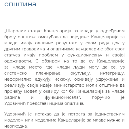
општина
,,Шаролик статус Канцеларија за младе у одређеном
броју општина омогућава да поједине Канцеларије за
младе имају одличне резултате у свом раду док у
другим градовима и општинама канцеларије због свог
статуса имају проблем у функционисању и својој
одрживости. С обзиром на то да су Канцеларије
за младе место где млади људи могу да се, уз
системско планирање, окупљају, интегришу,
неформално едукују, искажу, оснивају удружења и
реализују своје идеје министарство моли општине да
пронађу модел у оквиру ког би Канцеларија за младе
радила и функционисала“, поручио је
Удовичић представницима општина.
Удовичић је истакао да је потрага за јединственим
моделом или моделима Канцеларије за младе нужна и
неопходна.