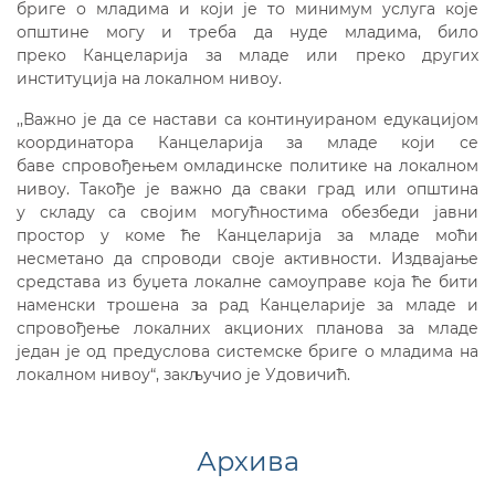
бриге о младима и који је то минимум услуга које
општине могу и треба да нуде младима, било
преко Канцеларија за младе или преко других
институција на локалном нивоу.
,,Важно је да се настави са континуираном едукацијом
координатора Канцеларија за младе који се
баве спровођењем омладинске политике на локалном
нивоу. Такође је важно да сваки град или општина
у складу са својим могућностима обезбеди јавни
простор у коме ће Канцеларија за младе моћи
несметано да спроводи своје активности. Издвајање
средстава из буџета локалне самоуправе која ће бити
наменски трошена за рад Канцеларије за младе и
спровођење локалних акционих планова за младе
један је од предуслова системске бриге о младима на
локалном нивоу“, закључио је Удовичић.
Архива