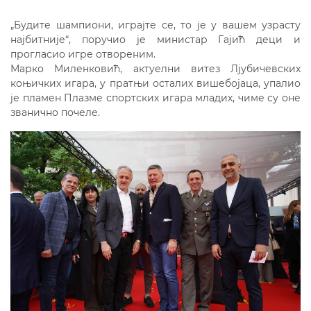
„Будите шампиони, играјте се, то је у вашем узрасту
најбитније“, поручио је министар Гајић деци и
прогласио игре отвореним.
Марко Миленковић, актуелни витез Лјубичевских
коњичких игара, у пратњи осталих вишебојаца, упалио
је пламен Плазме спортских игара младих, чиме су оне
званично почеле.