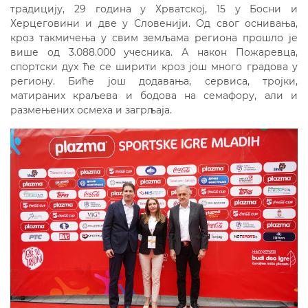
традицију, 29 година у Хрватској, 15 у Босни и
Херцеговини и две у Словенији. Од свог оснивања,
кроз такмичења у свим земљама региона прошло је
више од 3.088.000 учесника. А након Пожаревца,
спортски дух ће се ширити кроз још много градова у
региону. Биће још додавања, сервиса, тројки,
матираних краљева и бодова на семафору, али и
размењених осмеха и загрљаја.