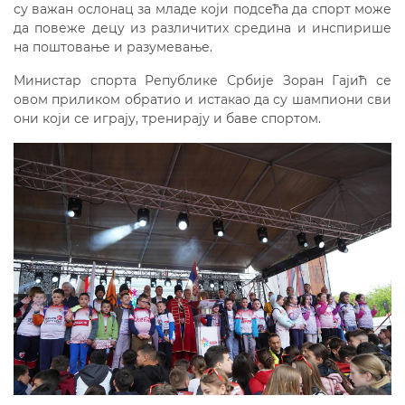
су важан ослонац за младе који подсећа да спорт може
да повеже децу из различитих средина и инспирише
на поштовање и разумевање.
Министар спорта Републике Србије Зоран Гајић се
овом приликом обратио и истакао да су шампиони сви
они који се играју, тренирају и баве спортом.