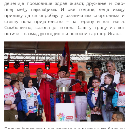
деценије промовише здрав живот, дружење и фер-
плеј међу најмлађима. И ове године, деца имају
прилику да се опробају у различитим спортовима и
стекну нова пријатељства – на терену и ван њега.
Симболично, сезона је почела баш у граду из ког
потиче Плазма, дугогодишњи поносни партнер Игара.