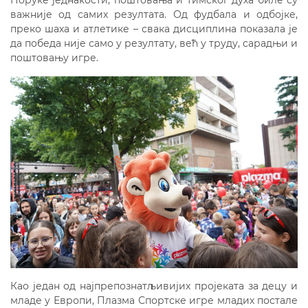
Поруке једнакости, поштовања и тимског духа биле су
важније од самих резултата. Од фудбала и одбојке,
преко шаха и атлетике – свака дисциплина показала је
да победа није само у резултату, већ у труду, сарадњи и
поштовању игре.
Као један од најпрепознатљивијих пројеката за децу и
младе у Европи, Плазма Спортске игре младих постале