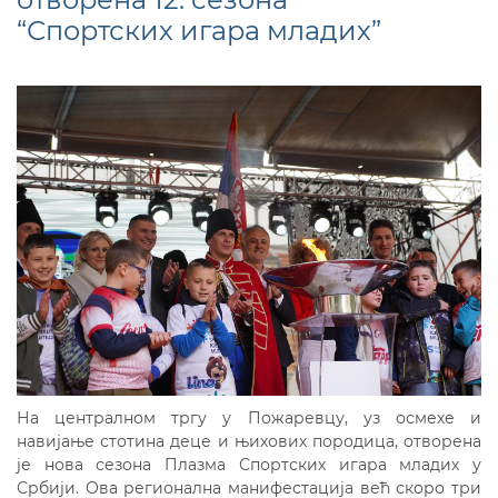
“Спортских игара младих”
На централном тргу у Пожаревцу, уз осмехе и
навијање стотина деце и њихових породица, отворена
је нова сезона Плазма Спортских игара младих у
Србији. Ова регионална манифестација већ скоро три