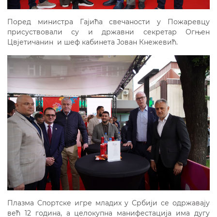
Поред министра Гајића свечаности у Пожаревцу
присуствовали су и државни секретар Огњен
Цвјетичанин и шеф кабинета Јован Кнежевић.
Плазма Спортске игре младих у Србији се одржавају
већ 12 година, а целокупна манифестација има дугу