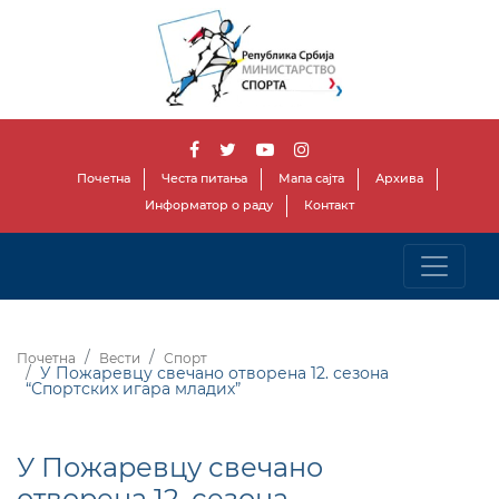
Почетна
Честа питања
Мапа сајта
Архива
Информатор о раду
Контакт
Почетна
Вести
Спорт
У Пожаревцу свечано отворена 12. сезона
“Спортских игара младих”
У Пожаревцу свечано
отворена 12. сезона