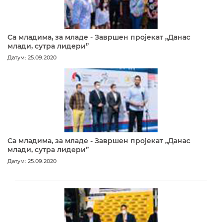
Са младима, за младе - Завршен пројекат „Данас
млади, сутра лидери”
Датум: 25.09.2020
Са младима, за младе - Завршен пројекат „Данас
млади, сутра лидери”
Датум: 25.09.2020