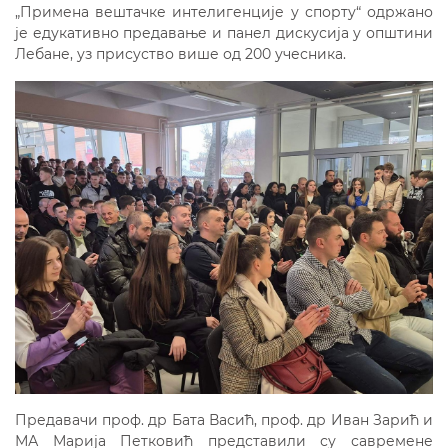
„Примена вештачке интелигенције у спорту“ одржано
је едукативно предавање и панел дискусија у општини
Лебане, уз присуство више од 200 учесника.
Предавачи проф. др Бата Васић, проф. др Иван Зарић и
МА Марија Петковић представили су савремене