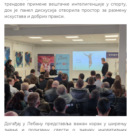
трендове примене вештачке интелигенције у спорту,
док је панел дискусија отворила простор за размену
искустава и добрих пракси.
Догађај у Лебану представља важан корак у ширењу
знања и подизању свести о значају иновативних