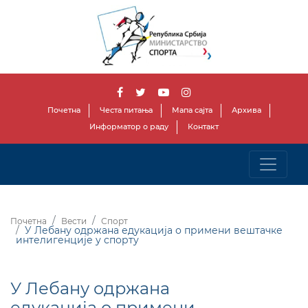
Почетна
Честа питања
Мапа сајта
Архива
Информатор о раду
Контакт
Почетна
Вести
Спорт
У Лебану одржана едукација о примени вештачке
интелигенције у спорту
У Лебану одржана
едукација о примени