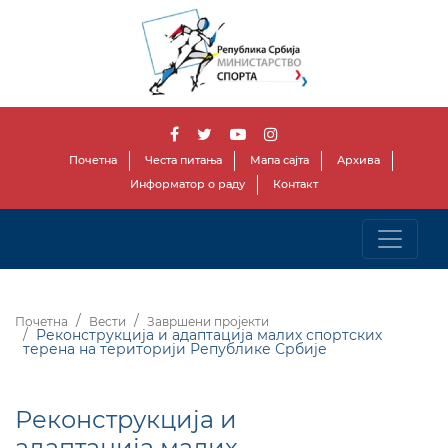
Почетна
Честа питања
Мапа сајта
Архива
Информатор о раду
Контакт
Почетна
Вести
Завршени пројекти
Реконструкција и адаптација малих спортских
терена на територији Републике Србије
Реконструкција и
адаптација малих