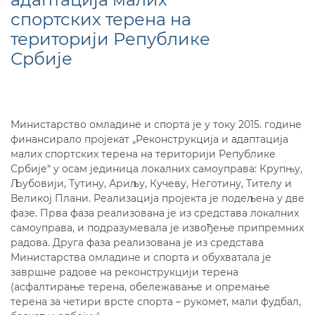
спортских терена на
територији Републике
Србије
Министарство омладине и спорта је у току 2015. године
финансирало пројекат „Реконструкција и адаптација
малих спортских терена на територији Републике
Србије“ у осам јединица локалних самоуправа: Крупњу,
Љубовији, Тутину, Ариљу, Кучеву, Неготину, Тителу и
Великој Плани. Реализација пројекта је подељена у две
фазе. Прва фаза реализована је из средстава локалних
самоуправа, и подразумевала је извођење припремних
радова. Друга фаза реализована је из средстава
Министарства омладине и спорта и обухватала је
завршне радове на реконструкцији терена
(асфалтирање терена, обележавање и опремање
терена за четири врсте спорта – рукомет, мали фудбал,