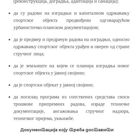
(реконструкција, доградња, адаптација и санација);
да су радови на изградњи и капиталном одржавању
спортског објекта предвиђени одговарајућом
урбанистичко-планском документацијом;
да је предмер и предрачун радова на изградњи, односно
одржавању спортског објекта урађен и оверен од стране
стручног лица;
да је земљиште на којем се планира изградња новог
спортског објекта у јавној својини;
да је спортски објекат у јавној својини;
да носилац програма из сопствених средстава сноси
трошкове припремних радова, израде техничке
документације, ангажовања стручног надзора,
техничког пријема, укњижбе.
Д
окументација коју треба доставити