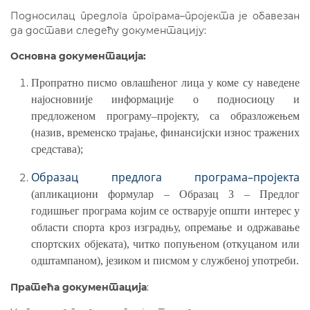
Подносилац предлога програма–пројекта је обавезан
да достави следећу документацију:
Основна документација:
Пропратно писмо
овлашћеног лица
у коме су наведене
најосновније информације о подносиоцу и
предложеном програму–пројекту, са образложењем
(назив, временско трајање, финансијски износ тражених
средстава);
Образац предлога програма–пројекта
(апликациони формулар – Образац 3 – Предлог
годишњег програма којим се остварује општи интерес у
области спорта кроз изградњу, опремање и одржавање
спортских објеката), читко попуњеном (откуцаном или
одштампаном), језиком и писмом у службеној употреби.
Пратећа документација
: