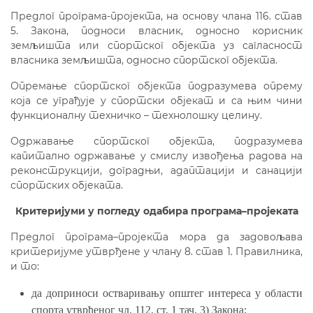
Предлог програма-пројекта, на основу члана 11
6
. став
5
. Закона, подноси власник, односно корисник
земљишта или спортског објекта уз сагласност
власника земљишта, односно спортског објекта.
Опремање спортског објекта подразумева опрему
која се уграђује у спортски објекат и са њим чини
функционалну техничко – технолошку целину.
Одржавање спортског објекта, подразумева
капитално одржавање у смислу извођења радова на
реконструкцији, доградњи, адаптацији и санацији
спортских објеката.
К
ритеријуми у погледу одабира програма–пројеката
Предлог програма–пројекта мора да задовољава
критеријуме утврђене у члану 8. став 1. Правилника,
и то:
да доприноси остваривању општег интереса у области
спорта утврђеног чл. 11
2
. ст. 1 тач. 3) Закона;