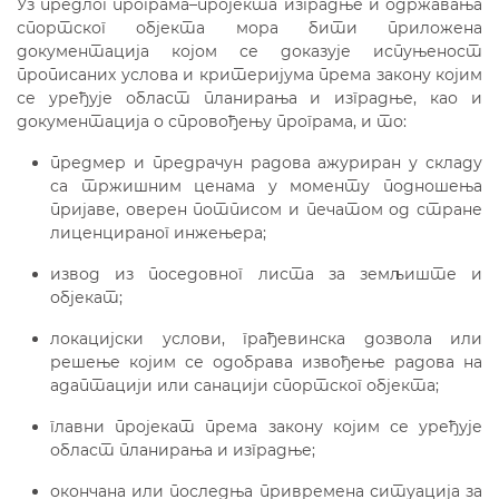
Уз предлог програма–пројекта изградње и одржавања
спортског објекта мора бити приложена
документација којом се доказује испуњеност
прописаних услова и критеријума према закону којим
се уређује област планирања и изградње, као и
документација о спровођењу програма, и то:
предмер и предрачун радова ажуриран у складу
са тржишним ценама у моменту подношења
пријаве, оверен потписом и печатом од стране
лиценцираног инжењера;
извод из поседовног листа за земљиште и
објекат;
локацијски услови, грађевинска дозвола или
решење којим се одобрава извођење радова на
адаптацији или санацији спортског објекта;
главни пројекат према закону којим се уређује
област планирања и изградње;
окончана или последња привремена ситуација за