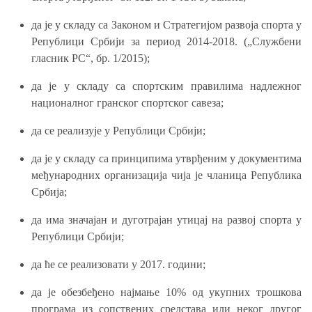
да је у складу са Законом и Стратегијом развоја спорта у
Републици Србији за период 2014-2018. („Службени
гласник РС“, бр. 1/2015);
да је у складу са спортским правилима надлежног
националног гранског спортског савеза;
да се реализује у Републици Србији;
да је у складу са принципима утврђеним у документима
међународних организација чија је чланица Република
Србија;
да има значајан и дуготрајан утицај на развој спорта у
Републици Србији;
да ће се реализовати у 2017. години;
да је обезбеђено најмање 10% од укупних трошкова
програма из сопствених средстава или неког другог