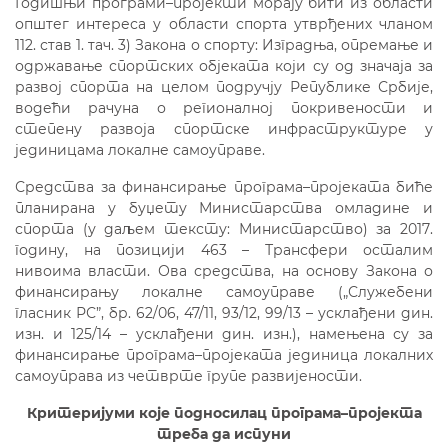
Годишњи
програми–
пројекти
м
орају бити из области
општег интереса у области спорта утврђених члан
ом
11
2
. став 1. тач.
3)
Закона о спорту:
Изградња, опремање и
одржавање спортских објеката који су од значаја за
развој спорта на целом подручју Републике Србије,
водећи рачуна о регионалној покривености и
степену развоја спортске инфраструктуре у
јединицама локалне самоуправе.
Средства за финансирање програма–пројеката биће
планирана у буџету Министарства омладине и
спорта (у даљем тексту: Министарство) за 201
7
.
годину, на позицији 463 – Трансфери осталим
нивоима власти. Ова средства, на основу Закона о
финансирању локалне самоуправе („Служебени
гласник РС
”
, бр. 62/06, 47/11, 93/12, 99/13 – усклађени дин.
изн. и 125/14 – усклађени дин. изн.), намењена су за
финансирање програма–пројеката јединица локалних
самоуправа из четврте групе развијености.
К
ритеријуми које подносилац програма–пројекта
треба да испуни