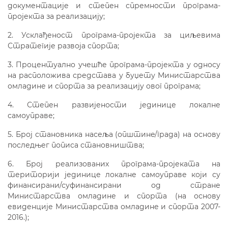
документације и степен спремности програма-
пројекта за реализацију;
2. Усклађеност програма-пројекта за циљевима
Стратегије развоја спорта;
3. Процентуално учешће програма-пројекта у односу
на
расположива средстава у буџету Министарства
омладине и спорта за реализацију овог програма;
4. Степен развијености јединице локалне
самоуправе;
5. Број становника насеља (општин
e
/град
a
) на основу
последњег
пописа становништва;
6. Број реализованих програма-пројеката на
територији јединице локалне самоуправе који су
финансирани/суфинансирани од стране
Министарства омладине и спорта (на основу
евиденције Министарства омладине и спорта 2007-
2016.);