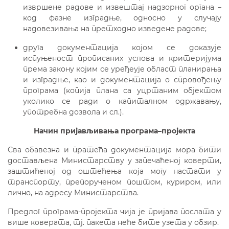
извршене радове и извештај надзорног органа –
код фазне изградње, односно у случају
надовезивања на претходно изведене радове;
друга документација којом се доказује
испуњеност прописаних услова и критеријума
према закону којим се уређеује област планирања
и изградње, као и документација о спровођењу
програма (копија плана са уцртаним објектом
уколико се ради о капиталном одржавању,
употребна дозвола и сл.).
Н
ачин пријављивања програма–пројекта
Сва обавезна и пратећа документација мора бити
достављена Министарству у запечаћеној коверти,
заштићеној од оштећења која могу настати у
транспорту, препорученом поштом, куриром, или
лично, на адресу Министарства.
Предлог програма-пројекта чија је пријава послата у
више коверата, тј. пакета неће бите узета у обзир.