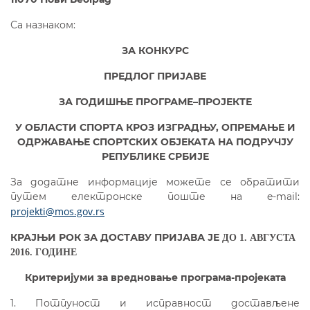
Са назнаком:
ЗА КОНКУРС
ПРЕДЛОГ ПРИЈАВЕ
ЗА ГОДИШЊЕ ПРОГРАМЕ–ПРОЈЕКТЕ
У ОБЛАСТИ СПОРТА КРОЗ ИЗГРАДЊУ,
ОПРЕМАЊЕ И
ОДРЖАВАЊЕ СПОРТСКИХ ОБЈЕКАТА
НА ПОДРУЧЈУ
РЕПУБЛИКЕ СРБИЈЕ
За додатне информације можете се обратити
путем електронске поште на
e
-
mail
:
projekti@mos.gov.rs
КРАЈЊИ РОК ЗА ДОСТАВУ ПРИЈАВА ЈЕ
ДО 1.
A
ВГУСТА
2016. ГОДИНЕ
К
ритеријуми за вредновање програма-пројеката
1. Потпуност и исправност достављене