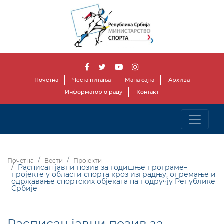
Почетна
Честа питања
Мапа сајта
Архива
Информатор о раду
Контакт
Почетна
Вести
Пројекти
Расписан јавни позив за годишње програме–
пројекте у области спорта кроз изградњу, опремање и
одржавање спортских објеката на подручју Републике
Србије
Расписан јавни позив за