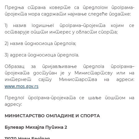
Предња страна коверте са предлогом програма-
пројекта мора садржати најмање следеће податке:
1) назив годишњег програма–пројекта којим се
остварује општи интерес у области спорта;
2) назив подносиоца предлога;
3) адреса подносиоца предлога.
Образац за пријављивање предлога програма–
пројеката доступан је у Министартсву или на
интернет сајту Министарства на адреси:
www.mos.gov.rs
Предлог програма-пројеката се шаље поштом на
адресу:
МИНИСТАРСТВО ОМЛАДИНЕ И СПОРТА
Булевар Михајла Пупина 2
11070 Нови Београд