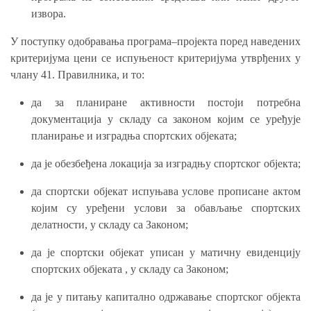
извора.
У поступку одобравања програма–пројекта поред наведених
критеријума цени се испуњеност критеријума утврђених у
члану 41. Правилника, и то:
да за планиране активности постоји потребна
документација у складу са законом којим се уређује
планирање и изградња спортских објеката;
да је обезбеђена локација за изградњу спортског објекта;
да спортски објекат испуњава услове прописане актом
којим су уређени услови за обављање спортских
делатности, у складу са Законом;
да је спортски објекат уписан у матичну евиденцију
спортских објеката , у складу са Законом;
да је у питању капитално одржавање спортског објекта