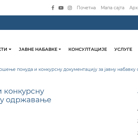
Почетна
Мапа сајта
Арх
КТИ
ЈАВНЕ НАБАВКЕ
КОНСУЛТАЦИЈЕ
УСЛУГЕ
ошење понуда и конкурсну документацију за јавну набавк
и конкурсну
вку одржавање