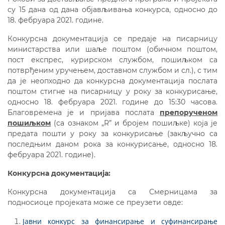
су 15 дана од дана објављивања конкурса, односно до
18. фебруара 2021. године.
Конкурсна документација се предаје на писарницу
министарства или шаље поштом (обичном поштом,
пост експрес, курирском службом, пошиљком са
потврђеним уручењем, доставном службом и сл.), с тим
да је неопходно да конкурсна документација послата
поштом стигне на писарницу у року за конкурисање,
односно 18. фебруара 2021. године до 15:30 часова.
Благовремена је и пријава послата
препорученом
пошиљком
(са ознаком „R” и бројем пошиљке) која је
предата пошти у року за конкурисање (закључно са
последњим даном рока за конкурисање, односно 18.
фебруара 2021. године).
Конкурсна документација:
Конкурсна документација са Смерницама за
подносиоце пројеката може се преузети овде:
Јавни конкурс за финансирање и суфинансирање