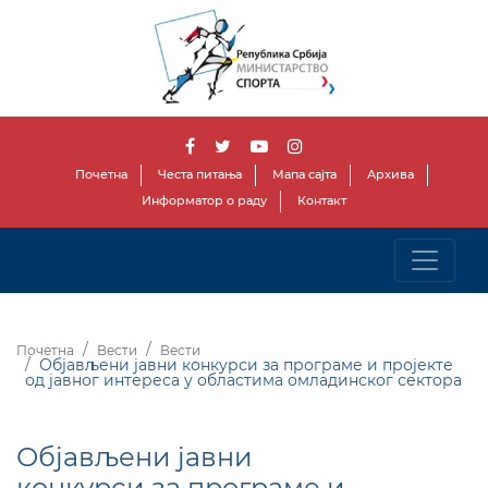
Почетна
Честа питања
Мапа сајта
Архива
Информатор о раду
Контакт
Почетна
Вести
Вести
Објављени јавни конкурси за програме и пројекте
од јавног интереса у областима омладинског сектора
Објављени јавни
конкурси за програме и