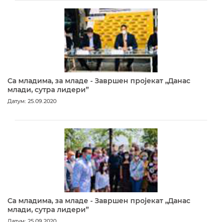
Са младима, за младе - Завршен пројекат „Данас
млади, сутра лидери”
Датум: 25.09.2020
Са младима, за младе - Завршен пројекат „Данас
млади, сутра лидери”
Датум: 25.09.2020