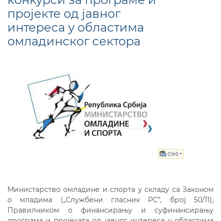
пројекте од јавног
интереса у областима
омладинског сектора
Министарство омладине и спорта у складу са Законом
о младима („Службени гласник РС”, број 50/11),
Правилником о финансирању и суфинансирању
програма и пројеката од јавног интереса у областима