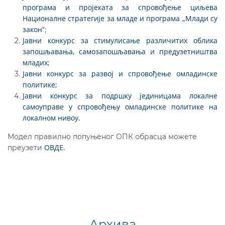
програма и пројеката за спровођење циљева
Националне стратегије за младе и програма „Млади су
законˮ
;
Јавни конкурс за стимулисање различитих облика
запошљавања, самозапошљавања и предузетништва
младих;
Јавни конкурс за развој и спровођење омладинске
политике;
Јавни конкурс за подршку јединицама локалне
самоуправе у спровођењу омладинске политике на
локалном нивоу.
Модел правилно попуњеног ОПК обрасца можете
ОВДЕ.
преузети
Архива