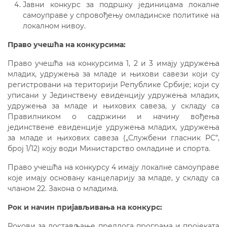
Јавни конкурс за подршку јединицама локалне
самоуправе у спровођењу омладинске политике на
локалном нивоу.
Право учешћа на конкурсима:
Право учешћа на конкурсима 1, 2 и 3 имају удружења
младих, удружења за младе и њихови савези који су
регистровани на територији Републике Србије; који су
уписани у Јединствену евиденцију удружења младих,
удружења зa младе и њихових савеза, у складу са
Правилником о садржини и начину вођења
јединствене евиденције удружења младих, удружења
за младе и њихових савеза („Службени гласник РС”,
број 1/12) коју води Министарство омладине и спорта.
Право учешћа на конкурсу 4 имају локалне самоуправе
које имају основану канцеларију за младе, у складу са
чланом 22. Закона о младима.
Рок и начин пријављивања на конкурс:
Рокови за достављање предлога програма и пројеката