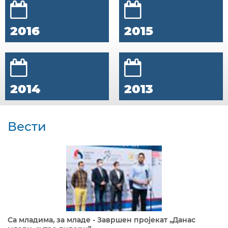
2016
2015
2014
2013
Вести
Са младима, за младе - Завршен пројекат „Данас