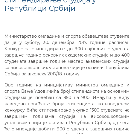
Републици Србији
Министарство омладине и спорта обавештава студенте
да је у суботу, 30. децембра 2017. године расписан
Конкурс за стипендирање до 900 најбољих студената
завршне године основних академских студија и до 400
студената завршне године мастер академских студија
са високошколских установа чији је оснивач Република
Србија, за школску 2017/18. годину.
Ове године на иницијативу министра омладине и
спорта Вање Удовичића број стипендиста на основним
студијама је повећан са 850 на 900. Имајући у виду
наведено повећање броја стипендиста, по наведеном
конкурсу биће стипендирано укупно 1300 студената на
завршним годинама студија на високошколским
установама чији је оснивач Република Србија, од чега
ће стипендије добити 900 студената завршних година