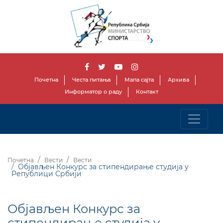
Почетна
Честа питања
Мапа сајта
Архива
Информатор о раду
Контакт
Почетна
Вести
Вести
Објављен Конкурс за стипендирање студија у
Републици Србији
Објављен Конкурс за
стипендирање студија у