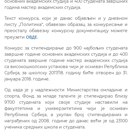
основних академских студија и 400 студената завршних
година мастер академских студија.
Текст конкурса, који је данас објављен и у дневном
листу „Политика“, обавезан образац за конкурисање и
преосталу обавезну конкурсну документацију можете
ОВДЕ
преузети
.
Конкурс за стипендирање до 900 најбољих студената
завршне године основних академских студија и до 400
студената завршне године мастер академских студија
са високошколских установа чији је оснивач Република
Србија, за школску 2017/18. годину биће отворен до 31.
јануара 2018. године.
Од када је у надлежности Министарства омладине и
спорта, Фонд за младе таленте је стипендирао близу
9700 студената који своје студије наставили на
факултетима и универзитетима чији је оснивач
Република Србија, а укупан број стипендираних и
награђених од 2008. године до данас већи је од 23100
ученика средњих школа и студената.