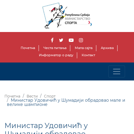
Почетна
Честа питања
Мапа сајта
Архива
Информатор о раду
Контакт
Почетна
Вести
Спорт
Министар Удовичић у Шумадији обрадовао мале и
велике шампионе
Министар Удовичић у
Шумадији обрадовао