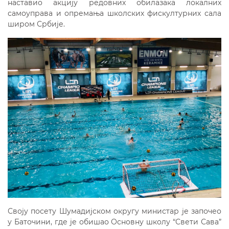
наставио акцију редовних обилазака локалних
самоуправа и опремања школских фискултурних сала
широм Србије.
Своју посету Шумадијском округу министар је започео
у Баточини, где је обишао Основну школу “Свети Сава”