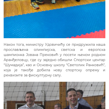
Након тога, министру Удовичићу се придружила наша
прослављена олимпијска, светска и европска
шампионка Јована Прековић у посети њеном родном
Аранђеловцу, где су заједно обишли Спортски центар
“Шумадија”, као и Основну школу “Светолик Ранковић”,
која је такође добила нову спортску опрему и
реквизите за фискултурну салу.