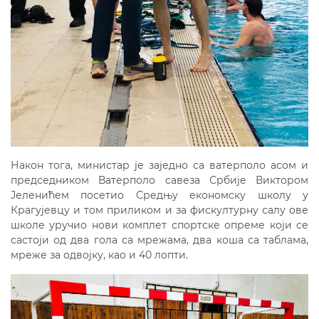
Након тога, министар је заједно са ватерполо асом и
председником Ватерполо савеза Србије Виктором
Јеленићем посетио Средњу економску школу у
Крагујевцу и том приликом и за фискултурну салу ове
школе уручио нови комплет спортске опреме који се
састоји од два гола са мрежама, два коша са таблама,
мреже за одвојку, као и 40 лопти.