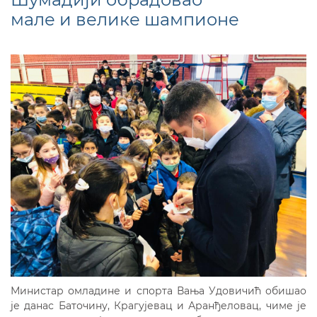
мале и велике шампионе
Министар омладине и спорта Вања Удовичић обишао
је данас Баточину, Крагујевац и Аранђеловац, чиме је