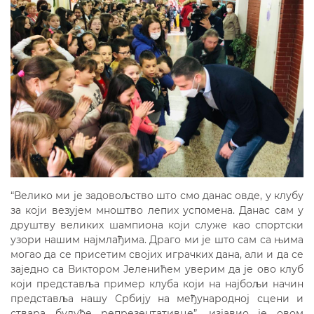
“Велико ми је задовољство што смо данас овде, у клубу
за који везујем мноштво лепих успомена. Данас сам у
друштву великих шампиона који служе као спортски
узори нашим најмлађима. Драго ми је што сам са њима
могао да се присетим својих играчких дана, али и да се
заједно са Виктором Јеленићем уверим да је ово клуб
који представља пример клуба који на најбољи начин
представља нашу Србију на међународној сцени и
ствара будуће репрезентативце”, изјавио је овом