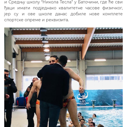
и Средњу школу “Никола Тесла” у Баточини, где ће сви
ђаци имати подједнако квалитетне часове физичког,
јер су и ове школе данас добиле нове комплете
спортске опреме и реквизита.