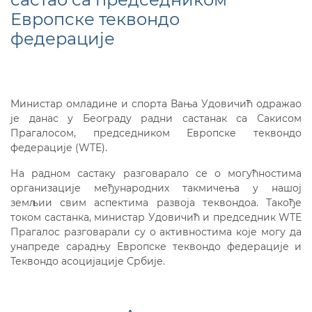
Европске теквондо
федерације
Министар омладине и спорта Вања Удовичић одражао
је данас у Београду радни састанак са Сакисом
Прагалосом, председником Европске теквондо
федерације (WTE).
На радном састаку разговарало се о могућностима
организације међународних такмичења у нашој
земљии свим аспектима развоја теквондоа. Такође
током састанка, министар Удовичић и председник WTE
Прагалос разговарали су о активностима које могу да
унапреде сарадњу Европске теквондо федерациje и
Теквондо асоцијације Србије.