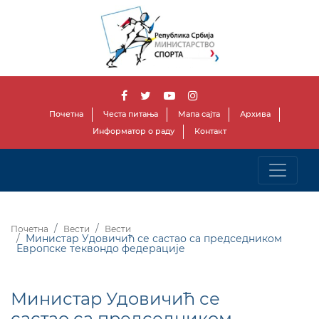
Почетна
Честа питања
Мапа сајта
Архива
Информатор о раду
Контакт
Почетна
Вести
Вести
Министар Удовичић се састао са председником
Европске теквондо федерације
Министар Удовичић се
састао са председником