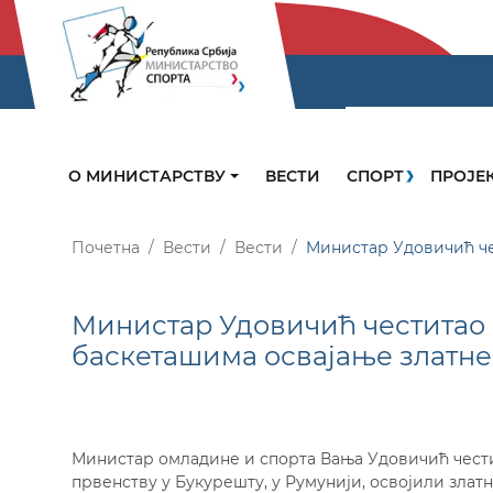
О МИНИСТАРСТВУ
ВЕСТИ
СПОРТ
ПРОЈЕ
Почетна
Вести
Вести
Mинистaр Удовичић че
Mинистaр Удовичић честитао
баскеташима освајање златн
Министар омладине и спорта Вања Удовичић честит
првенству у Букурешту, у Румунији, освојили злат