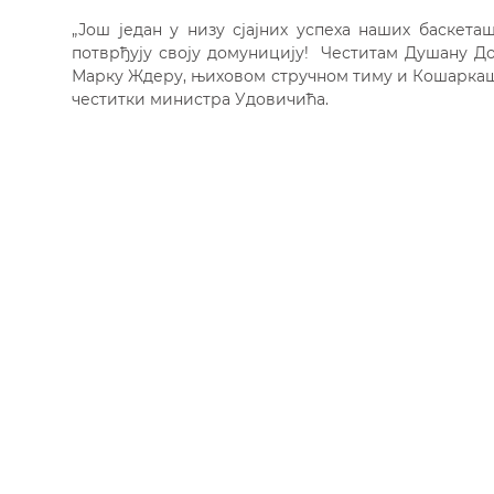
„Још један у низу сјајних успеха наших баскет
потврђују своју домуницију! Честитам Душану До
Марку Ждеру, њиховом стручном тиму и Кошаркашк
честитки министра Удовичића.