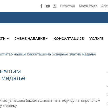
Почетна
Мапа сајта
Арх
КТИ
ЈАВНЕ НАБАВКЕ
КОНСУЛТАЦИЈЕ
УСЛУГЕ
ститао нашим баскеташима освајање златне медаље
 нашим
е медаље
ао је нашим баскеташима 3 на 3, који су на Европском
ну медаљу.