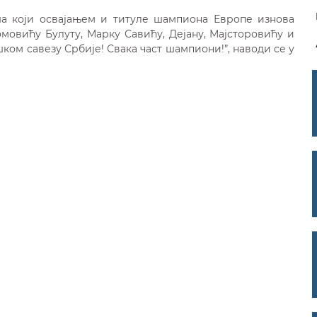
аша који освајањем и титуле шампиона Европе изнова
мовићу Булуту, Марку Савићу, Дејану, Мајсторовићу и
ом савезу Србије! Свака част шампиони!”, наводи се у