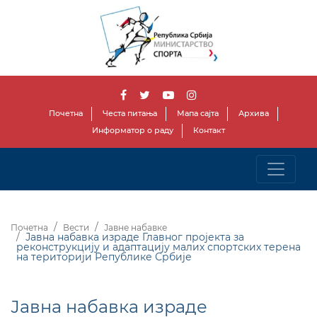
Почетна
Честа питања
Мапа сајта
Архива
Информатор о раду
Контакт
Почетна
Вести
Јавне набавке
Јавна набавка израде Главног пројекта за
реконструкцију и адаптацију малих спортских терена
на територији Републике Србије
Јавна набавка израде