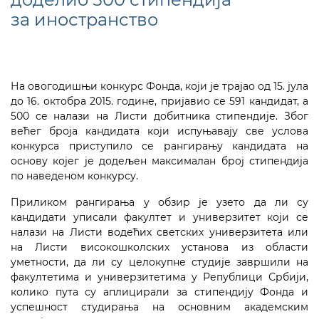
за иностранство
На овогодишњи конкурс Фонда, који је трајао од 15. јула
до 16. октобра 2015. године, пријавио се 591 кандидат, а
500 се налази на Листи добитника стипендије. Због
већег броја кандидата који испуњавају све услова
конкурса приступило се рангирању кандидата на
основу којег је додељен максималан број стипендија
по наведеном конкурсу.
Приликом рангирања у обзир је узето да ли су
кандидати уписали факултет и универзитет који се
налази на Листи водећих светских универзитета или
на Листи високошколских установа из области
уметности, да ли су целокупне студије завршили на
факултетима и универзитетима у Републици Србији,
колико пута су аплицирали за стипендију Фонда и
успешност студирања на основним академским