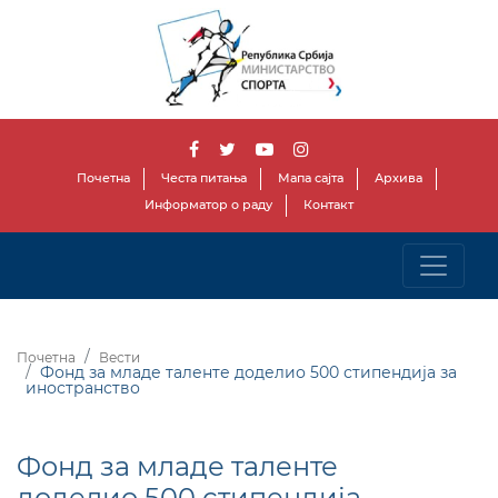
Почетна
Честа питања
Мапа сајта
Архива
Информатор о раду
Контакт
Почетна
Вести
Фонд за младе таленте доделио 500 стипендија за
иностранство
Фонд за младе таленте
доделио 500 стипендија