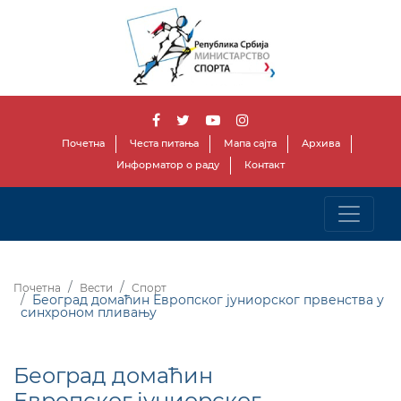
Почетна
Честа питања
Мапа сајта
Архива
Информатор о раду
Контакт
Почетна
Вести
Спорт
Београд домаћин Европског јуниорског првенства у
синхроном пливању
Београд домаћин
Европског јуниорског