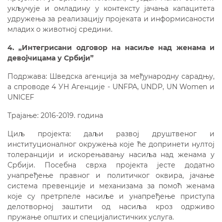
укључује и омладину у контексту јачања капацитета
удружења за реализацију пројеката и информисаности
младих о животној средини.
4. „Интегрисани одговор на насиље над женама и
девојчицама у Србији”
Подржава: Шведска агенција за међународну сарадњу,
а спроводе 4 УН Агенције - UNFPA, UNDP, UN Women и
UNICEF
Трајање: 2016-2019. година
Циљ пројекта: даљи развој друштвеног и
институционалног окружења које ће допринети нултој
толеранцији и искорењавању насиља над женама у
Србији. Посебна сврха пројекта јесте додатно
унапређење правног и политичког оквира, јачање
система превенције и механизама за помоћ женама
које су претрпеле насиље и унапређење приступа
делотворној заштити од насиља кроз одрживо
пружање општих и специјалистичких услуга.