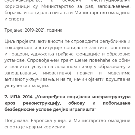
суфинансирање, а основни институционални
корисници су Министарство за рад, запошљавање,
борачка и социјална питања и Министарство омладине
и спорта
Трајање: 2019-2021. година
Циљ пројекта: активности ће спроводити републичке и
покрајинске институције социјалне заштите, општине
и градови, удружења грађана, фондације и образовне
установе. Спровођењем грант шеме повећаће се обим
и квалитет услуга на локалном нивоу у образовању и
запошљавању, иновативној пракси и моделима
активног укључивања, и на тај начин ојачати друштвена
укљученост младих.
7. ИПА 2014 „Унапређена социјална инфраструктура
кроз реконструкцију, обнову и побољшане
безбедносне услове дечјих игралиштаˮ
Подржава: Европска унија, а Министарство омладине
спорта је крајњи корисник