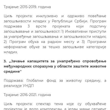
Трајање: 2015-2019. година
Циљ пројекта: инклузивно и одрживо повећање
запошљивости младих у Републици Србији. Програм
подржава 3 врсте пројеката који подстичу
запошљавање и запошљивост: 1) Иновативни приступи
за унапређење запошљавања и запошљивости младих;
2) Програм обука на радном месту и 3) Програми
неформалне обуке за тешко запошљиве категорије
младих.
3. „Јачање капацитета за унапређено спровођење
међународних споразума у области заштите животне
срединеˮ
Подржава: Глобални фонд за животну средину, а
реализује УНДП
Трајање: 2016-2021. година
Циљ пројекта: спектар тема које су обухваћене
пројектом је врло комплексан, а један мањи сегмент