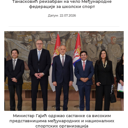
Танасковић реизабран на чело Међународне
федерације за школски спорт
Датум: 22.07.2026
Министар Гајић одржао састанке са високим
представницима међународних и националних
спортских организација