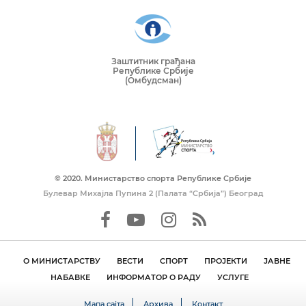
Заштитник грађана
Републике Србије
(Омбудсман)
© 2020. Mинистарство спорта Републике Србије
Булевар Михајла Пупина 2 (Палата “Србија”) Београд
О МИНИСТАРСТВУ
ВЕСТИ
СПОРТ
ПРОЈЕКТИ
ЈАВНЕ
НАБАВКЕ
ИНФОРМАТОР О РАДУ
УСЛУГЕ
Мапа сајта
Архива
Контакт