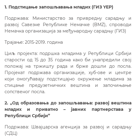
1. Подстицање запошљавања младих (ГИЗ YEP)
Подржава: Министарство за привредну сарадњу и
развој Савезне Републике Немачке (BMZ), спроводи
Немачка организација за међународну сарадњу (ГИЗ)
Трајање: 2015-2019. година
Циљ пројекта: подршка младима у Републици Србији
старости од 15 до 35 година како би унапредили свој
положај на тржишту рада и брже дошли до посла.
Пројекат подржава организације, хуб-ове и центре
који омогућавају подстицајно окружење младима за
стицање предузетничких вештина и започињање
сопственог посла.
2. „Од образовања до запошљавања: развој вештина
младих и приватно – јавних партнерстава у
Републици Србији”
Подржава: Швајцарска агенција за развој и сарадњу
(СДЦ)