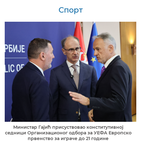
Спорт
Министар Гајић присуствовао конститутивној
седници Организационог одбора за УЕФА Европско
првенство за играче до 21 године