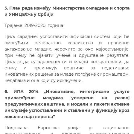
5. План рада између Министарства омладине и спорта
и УНИЦЕФ-а у Србији
Трајање: 2019-2020. година
Циљ сарадње: успоставити ефикасан систем који ће
омогућити релевантно, квалитетно и правично
ангажовање младих, нарочито за оне најосетљивије,
при чему ће ојачати учење и друштвене резултате.
Циљ је да су адолесценти и млади консултовани, да
стичу и практикују вештине за подстицање
иновативних решења за младе погођене сиромаштвом,
недаћама и оне који су искључени.
6. ИПА 2014 „Иновативне, интегрисане услуге
прилагођене младима усмерене на развој
предузетничких вештина, и модели и пакети активне
инклузије успостављени и стављени у функцију кроз
локална партнерства”
Подржава: Европска унија уз национално