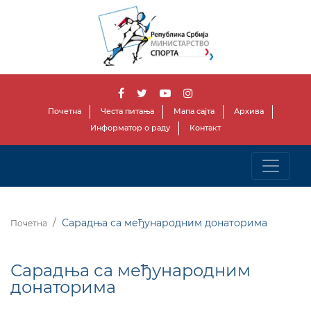
Почетна
Честа питања
Мапа сајта
Архива
Информатор о раду
Контакт
Сарадња са међународним донаторима
Почетна
Сарадња са међународним
донаторима