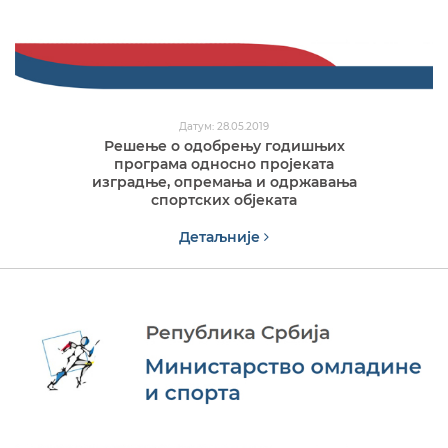
Датум: 28.05.2019
Решење о одобрењу годишњих
програма односно пројеката
изградње, опремања и одржавања
спортских објеката
Детаљније