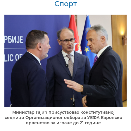
Спорт
Министар Гајић присуствовао конститутивној
седници Организационог одбора за УЕФА Европско
првенство за играче до 21 године