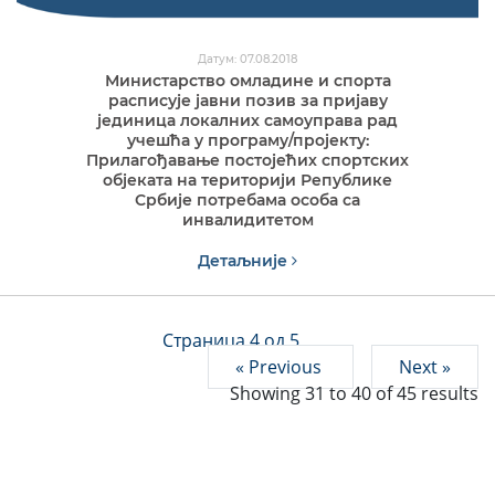
Датум: 07.08.2018
Министарство омладине и спорта
расписује јавни позив за пријаву
јединица локалних самоуправа рад
учешћа у програму/пројекту:
Прилагођавање постојећих спортских
објеката на територији Републике
Србије потребама особа са
инвалидитетом
Детаљније
Страница 4 од 5
« Previous
Next »
Showing
31
to
40
of
45
results