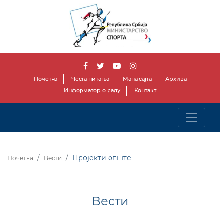
Почетна
Честа питања
Мапа сајта
Архива
Информатор о раду
Контакт
Пројекти опште
Почетна
Вести
Вести