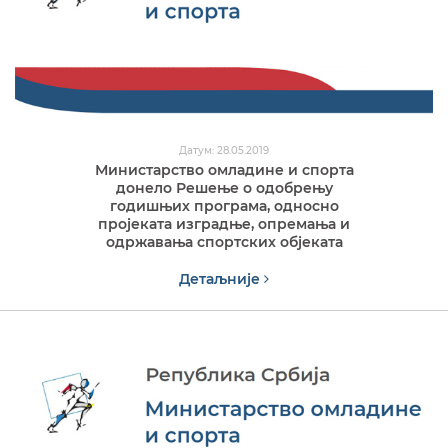
Датум: 28.05.2019
Министарство омладине и спорта
донело Решење о одобрењу
годишњих програма, односно
пројеката изградње, опремања и
одржавања спортских објеката
Детаљније