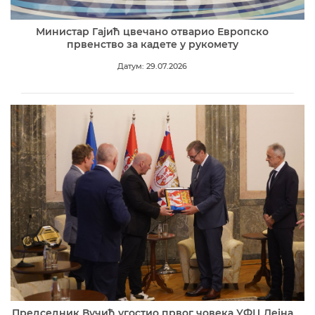
Министар Гајић цвечано отварио Европско
првенство за кадете у рукомету
Датум: 29.07.2026
Председник Вучић угостио првог човека УФЦ Дејна