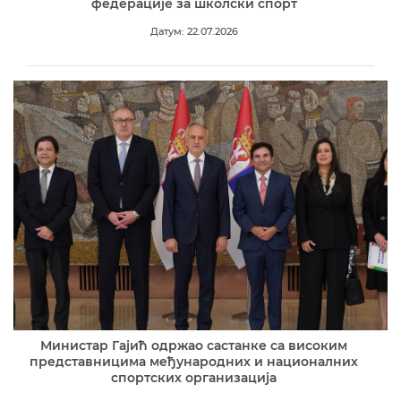
федерације за школски спорт
Датум: 22.07.2026
Министар Гајић одржао састанке са високим
представницима међународних и националних
спортских организација