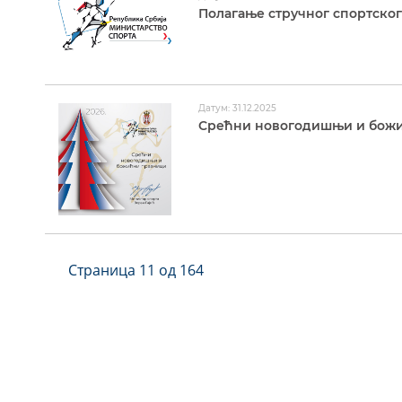
Полагање стручног спортског 
Датум: 31.12.2025
Срећни новогодишњи и божи
Страница 11 од 164