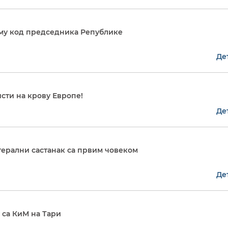
ему код председника Републике
Де
сти на крову Европе!
Де
терални састанак са првим човеком
Де
 са КиМ на Тари