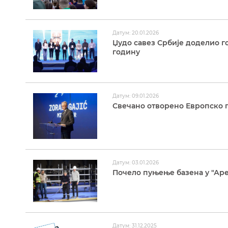
Датум: 20.01.2026
Џудо савез Србије доделио го
годину
Датум: 09.01.2026
Свечано отворено Европско 
Датум: 03.01.2026
Почело пуњење базена у "Ар
Датум: 31.12.2025