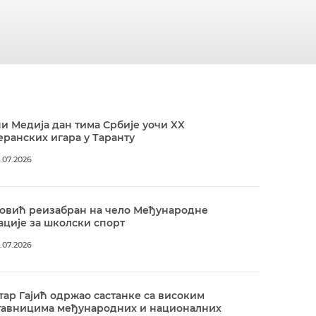
и Медија дан тима Србије уочи XX
ранских игара у Таранту
.07.2026
овић реизабран на чело Међународне
ције за школски спорт
.07.2026
ар Гајић одржао састанке са високим
тавницима међународних и националних