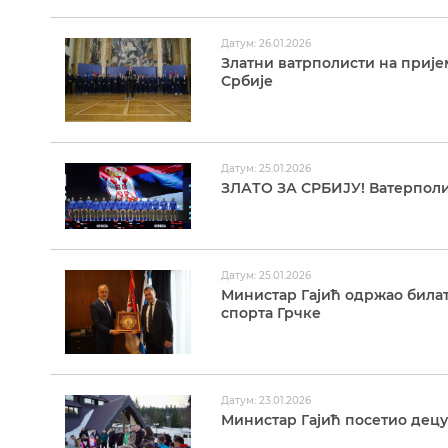
Датум: 26.01.2026
Златни ватрполисти на приј
Србије
Датум: 25.01.2026
ЗЛАТО ЗА СРБИЈУ! Ватерполи
Датум: 25.01.2026
Министар Гајић одржао била
спорта Грчке
Датум: 23.01.2026
Министар Гајић посетио децу