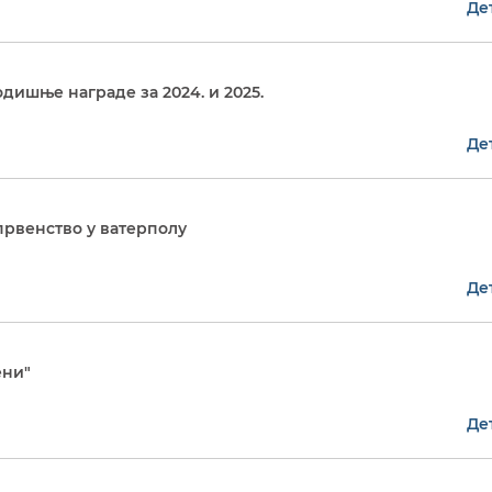
Де
дишње награде за 2024. и 2025.
Де
првенство у ватерполу
Де
ени"
Де