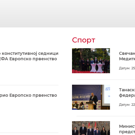
Спорт
 конститутивној седници
Свечан
ЕФА Европско првенство
Медите
Датум: 25
Танаск
арио Европско првенство
федера
Датум: 22
Минист
предс