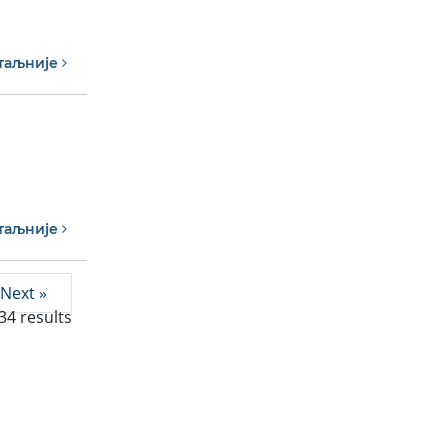
таљније
таљније
Next »
34
results