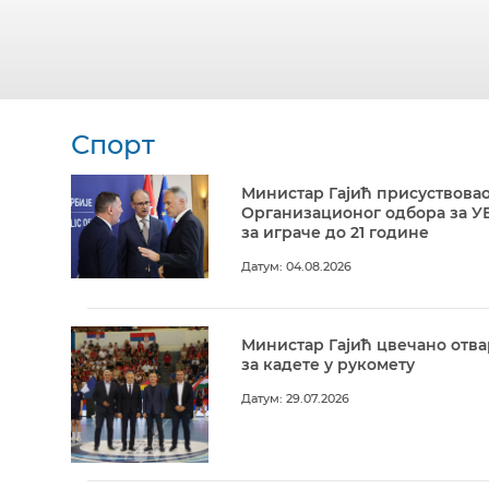
Спорт
Министар Гајић присуствовао
Организационог одбора за У
за играче до 21 године
Датум: 04.08.2026
Министар Гајић цвечано отв
за кадете у рукомету
Датум: 29.07.2026