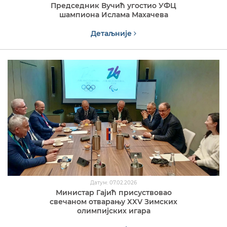
Председник Вучић угостио УФЦ
шампиона Ислама Махачева
Детаљније
Датум: 07.02.2026
Министар Гајић присуствовао
свечаном отварању XXV Зимских
олимпијских игара