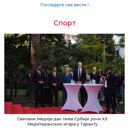
Погледајте све вести
Спорт
Свечани Медија дан тима Србије уочи XX
Медитеранских игара у Таранту