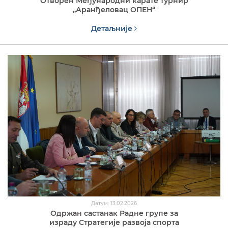
Отворен Међународни карате турнир
„Аранђеловац ОПЕН“
Детаљније
Датум: 13.02.2026
Одржан састанак Радне групе за
израду Стратегије развоја спорта