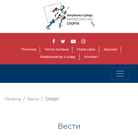
Почетна
Честа питања
Мапа сајта
Архива
Информатор о раду
Контакт
Спорт
Почетна
Вести
Вести