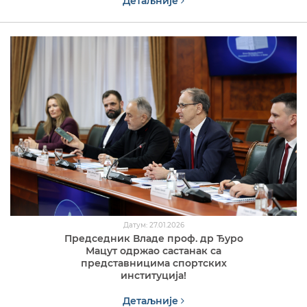
Детаљније
Датум: 27.01.2026
Председник Владе проф. др Ђуро
Мацут одржао састанак са
представницима спортских
институција!
Детаљније