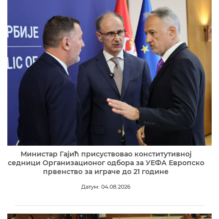
Министар Гајић присуствовао конститутивној
седници Организационог одбора за УЕФА Европско
првенство за играче до 21 године
Датум: 04.08.2026