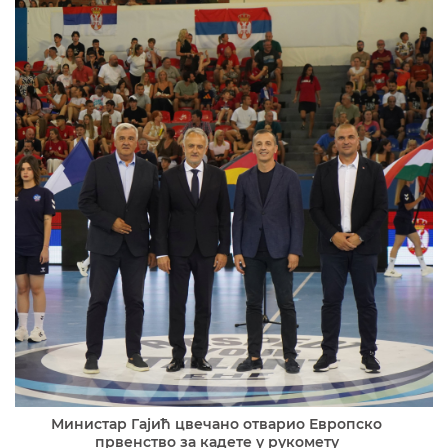
Министар Гајић цвечано отварио Европско
првенство за кадете у рукомету