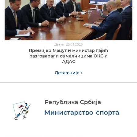
Датум: 23.03.2026
Премијер Мацут и министар Гајић
разговарали са челницима ОКС и
АДАС
Детаљније