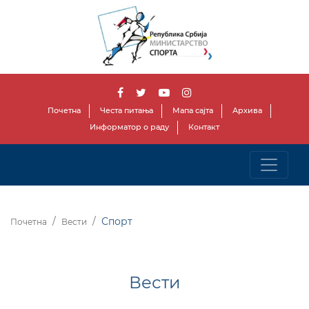
Почетна
Честа питања
Мапа сајта
Архива
Информатор о раду
Контакт
Спорт
Почетна
Вести
Вести