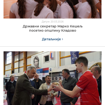
Датум: 20.03.2026
Државни секретар Марко Кешељ
посетио општину Кладово
Детаљније