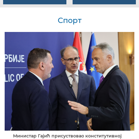
Спорт
Министар Гајић присуствовао конститутивној