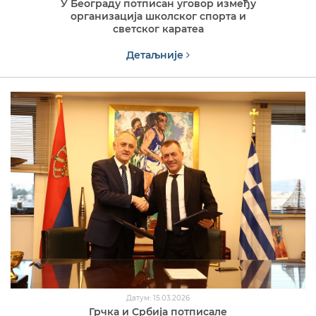
У Београду потписан уговор између
организација школског спорта и
светског каратеа
Детаљније
Датум: 15.03.2026
Грчка и Србија потписале