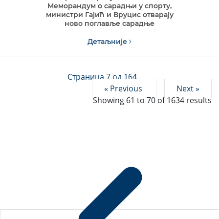
Меморандум о сарадњи у спорту,
министри Гајић и Вруцис отварају
ново поглавље сарадње
Детаљније
Страница 7 од 164
« Previous
Next »
Showing
61
to
70
of
1634
results