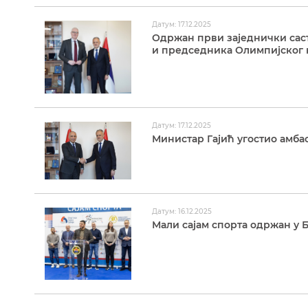
Датум: 17.12.2025
Одржан први заједнички саст
и председника Олимпијског 
Датум: 17.12.2025
Министар Гајић угостио амба
Датум: 16.12.2025
Мали сајам спорта одржан у Б