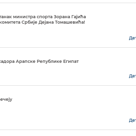
анак министра спорта Зорана Гајића
комитета Србије Дејана Томашевића!
Де
садора Арапске Републике Египат
Де
ечеју
Де