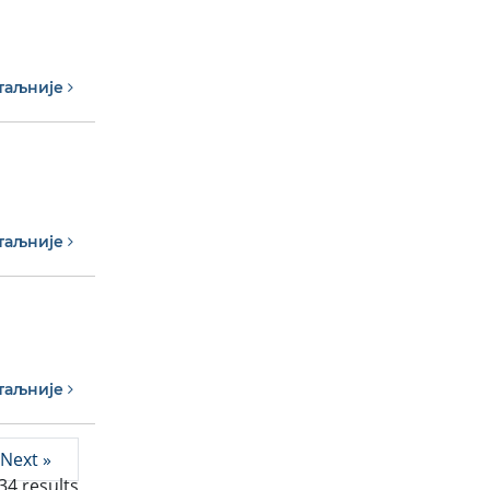
таљније
таљније
таљније
Next »
34
results