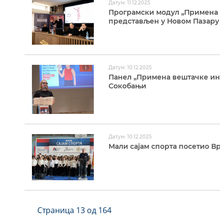
Датум: 11.12.2025
Програмски модул „Примена 
представљен у Новом Пазару
Датум: 10.12.2025
Панел „Примена вештачке инт
Сокобањи
Датум: 10.12.2025
Мали сајам спорта посетио В
Страница 13 од 164