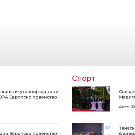
Спорт
 конститутивној седници
Свечан
ЕФА Европско првенство
Медите
Датум: 25
Танаск
арио Европско првенство
федера