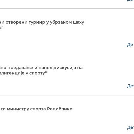
и отворени турнир у убрзаном шаху
а“
Де
но предавање и панел дискусија на
лигенције у спорту“
Де
ети министру спорта Репиблике
Де