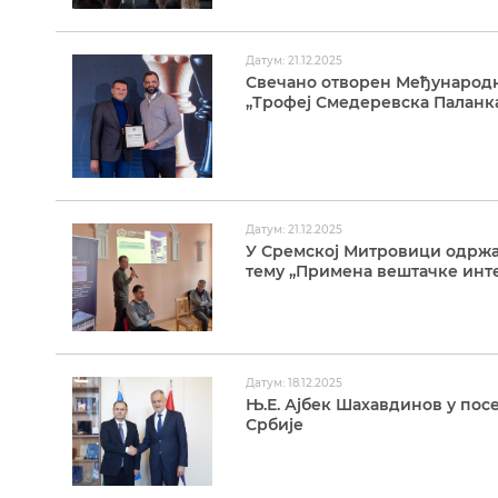
Датум: 21.12.2025
Свечано отворен Међународн
„Трофеј Смедеревска Паланк
Датум: 21.12.2025
У Сремској Митровици одржа
тему „Примена вештачке инте
Датум: 18.12.2025
Њ.Е. Ајбек Шахавдинов у пос
Србије