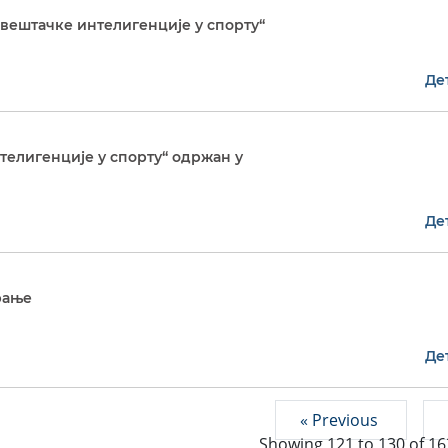
вештачке интелигенције у спорту“
Де
елигенције у спорту“ одржан у
Де
рање
Де
« Previous
Showing
121
to
130
of
16