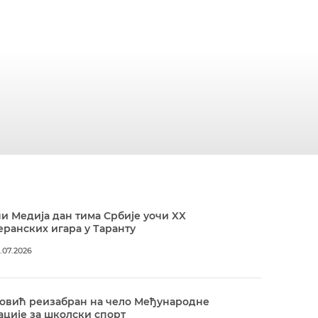
и Медија дан тима Србије уочи XX
ранских игара у Таранту
.07.2026
овић реизабран на чело Међународне
ције за школски спорт