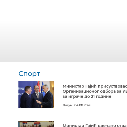
Спорт
Министар Гајић присуствовао
Организационог одбора за У
за играче до 21 године
Датум: 04.08.2026
Министар Гајић цвечано отв