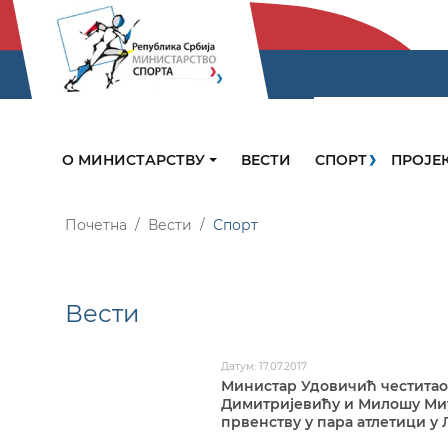
О МИНИСТАРСТВУ
ВЕСТИ
СПОРТ
ПРОЈЕ
Почетна
Вести
Спорт
Вести
Датум: 17.07.2017
Министар Удовичић честитао
Димитријевићу и Милошу Мит
првенству у пара атлетици у