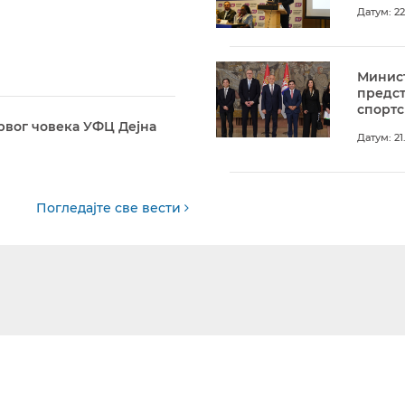
Датум: 22
Минист
предс
спортс
рвог човека УФЦ Дејна
Датум: 21
Погледајте све вести