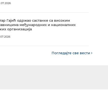
.07.2026
ар Гајић одржао састанке са високим
тавницима међународних и националних
ких организација
.07.2026
Погледајте све вести