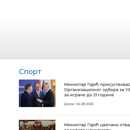
Спорт
Министар Гајић присуствовао
Организационог одбора за У
за играче до 21 године
Датум: 04.08.2026
Министар Гајић цвечано отв
за кадете у рукомету