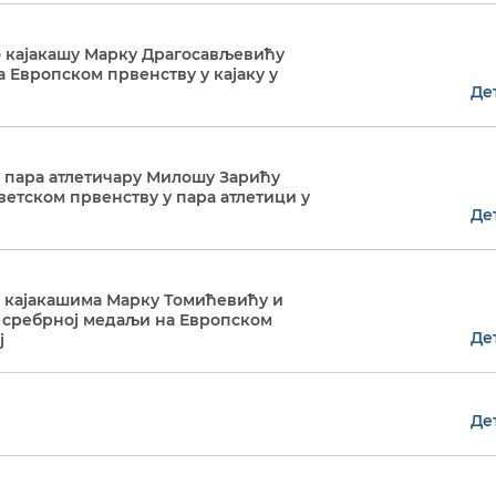
 кајакашу Марку Драгосављевићу
 Европском првенству у кајаку у
Де
 пара атлетичару Милошу Зарићу
ветском првенству у пара атлетици у
Де
 кајакашима Марку Томићевићу и
ј сребрној медаљи на Европском
Де
ј
Де