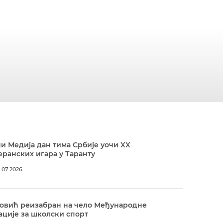
и Медија дан тима Србије уочи XX
ранских игара у Таранту
.07.2026
овић реизабран на чело Међународне
ције за школски спорт