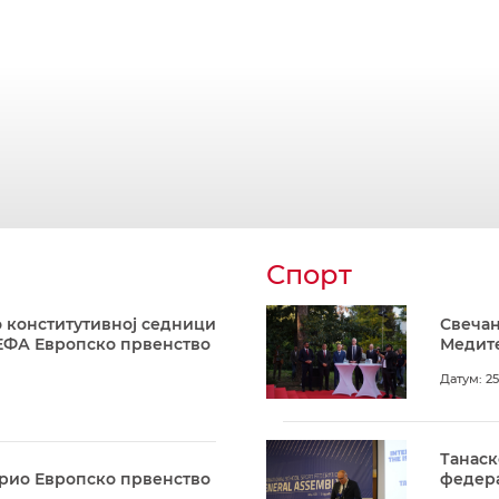
Спорт
 конститутивној седници
Свечан
ЕФА Европско првенство
Медите
Датум: 25
Танаск
арио Европско првенство
федера