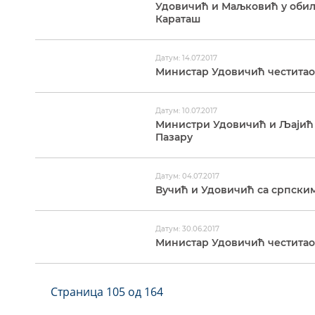
Удовичић и Маљковић у обил
Караташ
Датум: 14.07.2017
Министар Удовичић честита
Датум: 10.07.2017
Министри Удовичић и Љајић 
Пазару
Датум: 04.07.2017
Вучић и Удовичић са српски
Датум: 30.06.2017
Министар Удовичић честитао
Страница 105 од 164