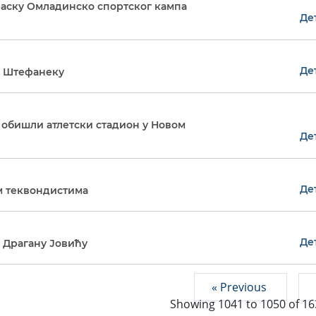
аску Омладинско спортског кампа
Де
Де
о Штефанеку
обишли атлетски стадион у Новом
Де
Де
м теквондистима
Де
 Драгану Јовићу
« Previous
Showing
1041
to
1050
of
16