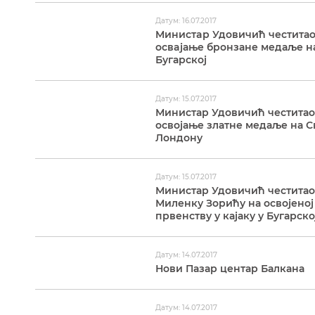
Датум: 16.07.2017
Mинистaр Удовичић честитао
освaјање бронзане медаље на
Бугарској
Датум: 15.07.2017
Министар Удовичић честитао
освојање златне медаље на С
Лондону
Датум: 15.07.2017
Министар Удовичић честитао
Миленку Зорићу на освојено
првенству у кајаку у Бугарско
Датум: 14.07.2017
Нови Пазар центар Балкана
Датум: 14.07.2017