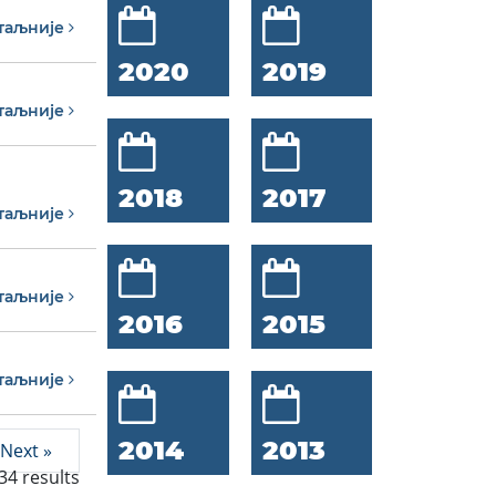
таљније
2020
2019
таљније
2018
2017
таљније
таљније
2016
2015
таљније
2014
2013
Next »
34
results