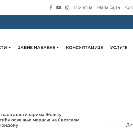
Почетна
Мапа сајта
Арх
КТИ
ЈАВНЕ НАБАВКЕ
КОНСУЛТАЦИЈЕ
УСЛУГЕ
 пара атлетичарима Жељку
ићу освајање медаља на Светском
Де
 Лондону