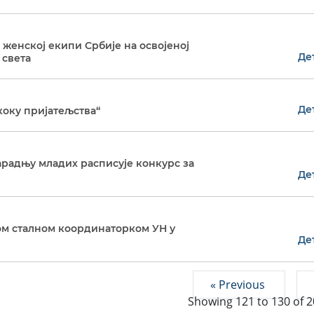
женској екипи Србије на освојеној
Де
 света
Де
оку пријатељства“
арадњу младих расписује конкурс за
Де
м сталном координаторком УН у
Де
« Previous
Showing
121
to
130
of
2