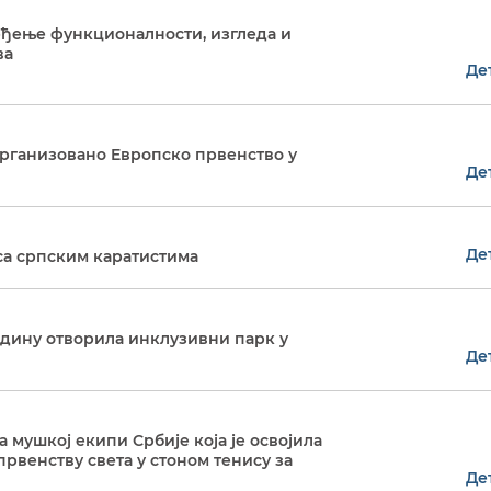
ређење функционалности, изгледа и
ва
Де
организовано Eвропско првенство у
Де
Де
са српским каратистима
дину отворила инклузивни парк у
Де
 мушкој екипи Србије која је освојила
рвенству света у стоном тенису за
Де