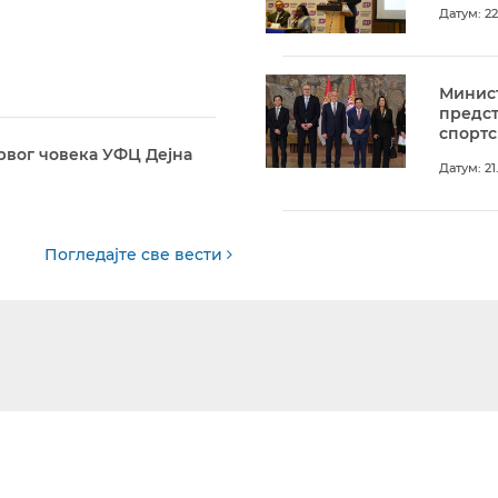
Датум: 22
Минист
предс
спортс
рвог човека УФЦ Дејна
Датум: 21
Погледајте све вести