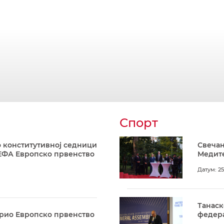
Спорт
 конститутивној седници
Свечан
ЕФА Европско првенство
Медите
Датум: 25
Танаск
арио Европско првенство
федера