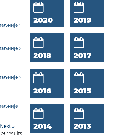
2020
2019
таљније
таљније
2018
2017
таљније
2016
2015
таљније
2014
2013
Next »
09
results