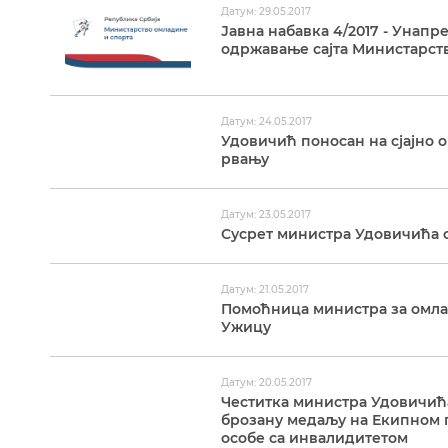
Датум: 29.05.2017
Јавна набавка 4/2017 - Унап
одржавање сајта Министарст
Датум: 24.05.2017
Удовичић поносан на сјајно 
рвању
Датум: 23.05.2017
Сусрет министра Удовичића 
Датум: 21.05.2017
Помоћница министра за омла
Ужицу
Датум: 20.05.2017
Честитка министра Удовичића
брозану медаљу на Екипном п
особе са инвалидитетом