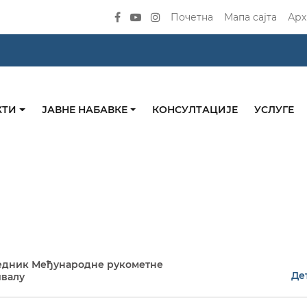
Почетна
Мапа сајта
Арх
КТИ
ЈАВНЕ НАБАВКЕ
КОНСУЛТАЦИЈЕ
УСЛУГЕ
едник Међународне рукометне
Де
ивалу