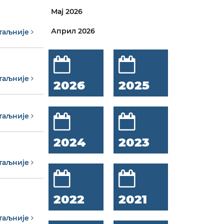
Мај 2026
Април 2026
таљније
таљније
2026
2025
таљније
2024
2023
таљније
2022
2021
таљније