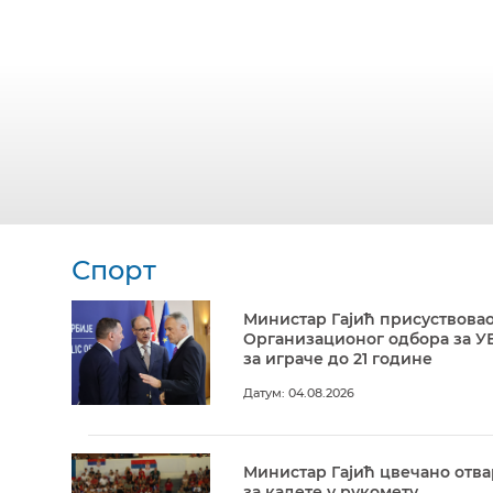
Спорт
Министар Гајић присуствовао
Организационог одбора за У
за играче до 21 године
Датум: 04.08.2026
Министар Гајић цвечано отв
за кадете у рукомету