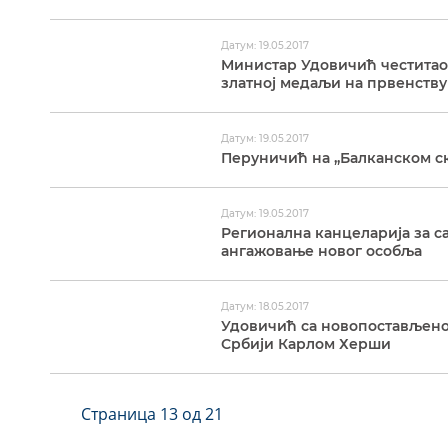
Датум: 19.05.2017
Mинистар Удовичић честитао 
златној медаљи на првенству
Датум: 19.05.2017
Перуничић на „Балканском ск
Датум: 19.05.2017
Регионална канцеларија за с
ангажовање новог особља
Датум: 18.05.2017
Удовичић са новопостављено
Србији Карлом Херши
Страница 13 од 21