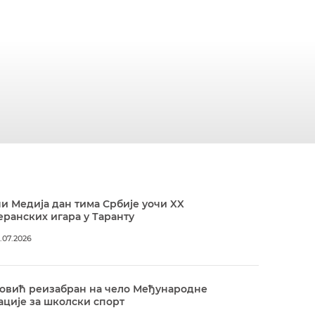
и Медија дан тима Србије уочи XX
ранских игара у Таранту
.07.2026
овић реизабран на чело Међународне
ције за школски спорт