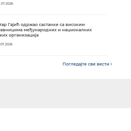
.07.2026
ар Гајић одржао састанке са високим
тавницима међународних и националних
ких организација
.07.2026
Погледајте све вести