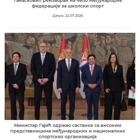
Танасковић реизабран на чело Међународне
федерације за школски спорт
Датум: 22.07.2026
Министар Гајић одржао састанке са високим
представницима међународних и националних
спортских организација