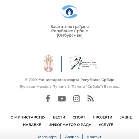
Заштитник грађана
Републике Србије
(Омбудсман)
© 2020. Mинистарство спорта Републике Србије
Булевар Михајла Пупина 2 (Палата “Србија”) Београд
О МИНИСТАРСТВУ
ВЕСТИ
СПОРТ
ПРОЈЕКТИ
ЈАВНЕ
НАБАВКЕ
ИНФОРМАТОР О РАДУ
УСЛУГЕ
Мапа сајта
Архива
Контакт