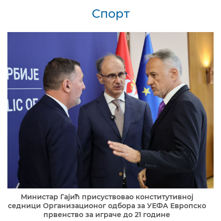
Спорт
Министар Гајић присуствовао конститутивној
седници Организационог одбора за УЕФА Европско
првенство за играче до 21 године