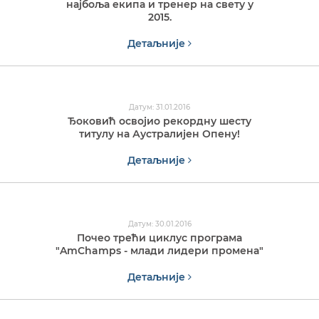
најбоља екипа и тренер на свету у
2015.
Детаљније
Датум: 31.01.2016
Ђоковић освојио рекордну шесту
титулу на Аустралијен Опену!
Детаљније
Датум: 30.01.2016
Почео трећи циклус програма
"AmChamps - млади лидери промена"
Детаљније