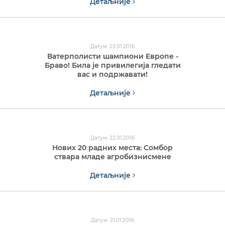
Детаљније
Датум: 23.01.2016
Ватерполисти шампиони Европе -
Браво! Била је привилегија гледати
вас и подржавати!
Детаљније
Датум: 22.01.2016
Нових 20 радних места: Сомбор
ствара младе агробизнисмене
Детаљније
Датум: 21.01.2016