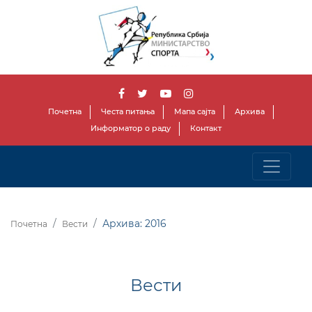
Почетна
Честа питања
Мапа сајта
Архива
Информатор о раду
Контакт
Архива: 2016
Почетна
Вести
Вести