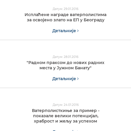
Датум: 29.01.2016
Исплаћене награде ватерполистима
за освојено злато на ЕП у Београду
Детаљније
Датум: 28.01.2016
"Радном праксом до нових радних
места у Јужном Банату"
Детаљније
Датум: 24.01.2016
Ватерполисткиње за пример -
показале велики потенцијал,
храброст и жељу за успехом