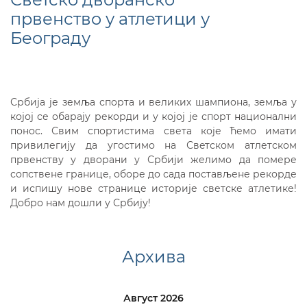
првенство у атлетици у
Београду
Србија је земља спорта и великих шампиона, земља у
којој се обарају рекорди и у којој је спорт национални
понос. Свим спортистима света које ћемо имати
привилегију да угостимо на Свeтском атлетском
првенству у дворани у Србији желимо да помере
сопствене границе, оборе до сада постављене рекорде
и испишу нове странице историје светске атлетике!
Добро нам дошли у Србију!
Архива
Август 2026