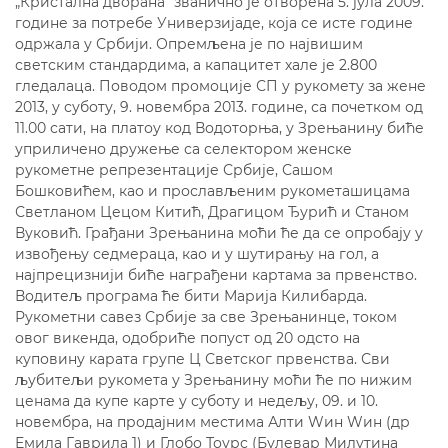
„Кристална дворана“ званично је отворена 5. јула 2009.
године за потребе Универзијаде, која се исте године
одржала у Србији. Опремљена је по највишим
светским стандардима, а капацитет хале је 2.800
гледалаца. Поводом промоције СП у рукомету за жене
2013, у суботу, 9. новембра 2013. године, са почетком од
11.00 сати, на платоу код Водоторња, у Зрењанину биће
уприличено дружење са селектором женске
рукометне репрезентације Србије, Сашом
Бошковићем, као и прослављеним рукометашицама
Светланом Цецом Китић, Драгицом Ђурић и Станом
Вуковић. Грађани Зрењанина моћи ће да се опробају у
извођењу седмераца, као и у шутирању на гол, а
најпрецизнији биће награђени картама за првенство.
Водитељ програма ће бити Марија Килибарда.
Рукометни савез Србије за све Зрењанинце, током
овог викенда, одобриће попуст од 20 одсто на
куповину карата групе Ц Светског првенства. Сви
љубитељи рукомета у Зрењанину моћи ће по нижим
ценама да купе карте у суботу и недељу, 09. и 10.
новембра, на продајним местима Алти Wин Wин (др
Емила Гаврила 1) и Глобо Тоурс (Булевар Милутина