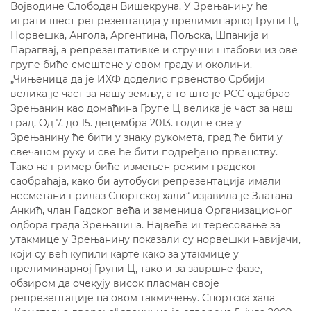
Војводине Слободан Вишекруна. У Зрењанину ће
играти шест репрезентација у прелиминарној Групи Ц,
Норвешка, Ангола, Аргентина, Пољска, Шпанија и
Парагвај, а репрезентативке и стручни штабови из ове
групе биће смештене у овом граду и околини.
„Чињеница да је ИХФ доделио првенство Србији
велика је част за нашу земљу, а то што је РСС одабрао
Зрењанин као домаћина Групе Ц велика је част за наш
град. Од 7. до 15. децембра 2013. године све у
Зрењанину ће бити у знаку рукомета, град ће бити у
свечаном руху и све ће бити подређено првенству.
Тако на пример биће измењен режим градског
саобраћаја, како би аутобуси репрезентација имали
несметани прилаз Спортској хали“ изјавила је Златана
Анкић, члан Гадског већа и заменица Организационог
одбора града Зрењанина. Највеће интересовање за
утакмице у Зрењанину показали су норвешки навијачи,
који су већ купили карте како за утакмице у
прелиминарној Групи Ц, тако и за завршне фазе,
обзиром да очекују висок пласман своје
репрезентације на овом такмичењу. Спортска хала