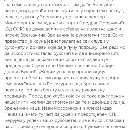
шаљемо слику у свет. Сигуран сам да ће Зрењанин
бити добар домаћин и показати се у најбољем светлу.“,
рекао је данас у Зрењанину дрзавни секретар
Министарства омладине и спорта Предраг Перуничић.
„Од СФРЈ до данас делимо сећање на изузетне дане и
играче Зрењанина. Зрењанин је рукометни град. Само
првенство је круна једног залагања свих људи у
рукомету и држави која даје пуну подршку. Све радимо
да искористимо талас рукомета и да анимирамо што
више деце да се бави овим спортом“ изјавио је
председник Скупштине Рукометног савеза Србије
Драган Буквић. „Желим успешну организацију
првенства. Земља смо која има велику душу и добри
смо домаћини, што ће сигурно град Зрењанин и
показати, јер има богату и успешну рукометну
традицију. Поред два клуба која су високо рангирана у
нашој лиги, желим да споменем да ће и двојица судија,
Зрењанининаца, Иван Мосорински и Александар
Пандзиц имати ту част да суде на предстојећем СП.
Верујем у успех наших рукометашица и висок пласман
на СП“, рекао је генерални секретар Рукометног савеза