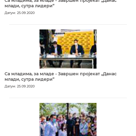
Са младима, за младе - Завршен пројекат „Данас
млади, сутра лидери”
Датум: 25.09.2020
Са младима, за младе - Завршен пројекат „Данас
млади, сутра лидери”
Датум: 25.09.2020