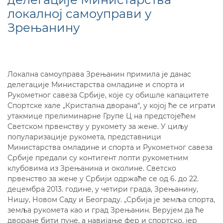
локалној самоуправи у
Зрењанину
Локална самоуправа Зрењанин примила је данас
делегације Министарства омладине и спорта и
Рукометног савеза Србије, које су обишле капацитете
Спортске хале „Кристална дворана“, у којој ће се играти
утакмице прелиминарне Групе Ц на предстојећем
Светском првенству у рукомету за жене. У циљу
популаризације рукомета, представници
Министарства омладине и спорта и Рукометног савеза
Србије предали су контигент лопти рукометним
клубовима из Зрењанина и околине. Светско
првенство за жене у Србији одржаће се од 6. до 22.
децембра 2013. године, у четири града, Зрењанину,
Нишу, Новом Саду и Београду. „Србија је земља спорта,
земља рукомета као и град Зрењанин. Верујем да ће
дворане бити пуне, а навијање фер и спортско, јер