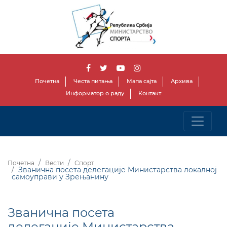
Почетна
Честа питања
Мапа сајта
Архива
Информатор о раду
Контакт
Почетна
Вести
Спорт
Званична посета делегације Министарства локалној
самоуправи у Зрењанину
Званична посета
делегације Министарства